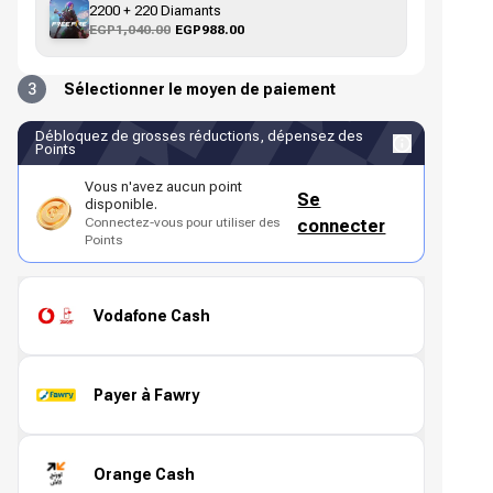
2200 + 220 Diamants
EGP1,040.00
EGP988.00
3
Sélectionner le moyen de paiement
Débloquez de grosses réductions, dépensez des
Points
Vous n'avez aucun point
Se
disponible.
Connectez-vous pour utiliser des
connecter
Points
Vodafone Cash
Payer à Fawry
Orange Cash