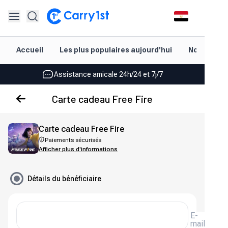
Rechargement et livraison instantanés
Accueil
Les plus populaires aujourd'hui
Nouveautés
Les meilleures offres pour vos meilleurs jeux
Assistance amicale 24h/24 et 7j/7
Noté 4,45 sur Google Play et l'App Store
Carte cadeau Free Fire
Rechargement et livraison instantanés
Carte cadeau Free Fire
Les meilleures offres pour vos meilleurs jeux
Paiements sécurisés
Afficher plus d'informations
Assistance amicale 24h/24 et 7j/7
Noté 4,45 sur Google Play et l'App Store
Détails du bénéficiaire
E-
mail