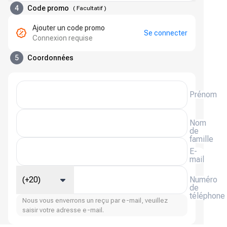
4
Code promo
(
Facultatif
)
Ajouter un code promo
Se connecter
Connexion requise
5
Coordonnées
Prénom
Nom
de
famille
E-
mail
(+20)
Numéro
de
téléphone
Nous vous enverrons un reçu par e-mail, veuillez
saisir votre adresse e-mail.