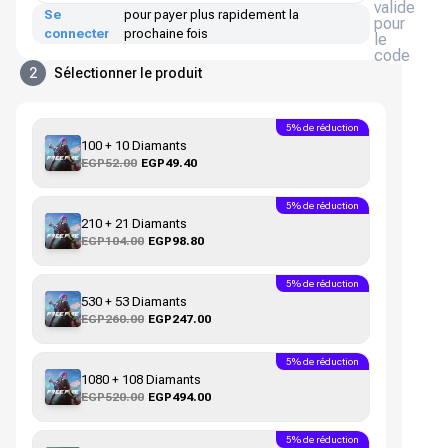
valide
Se
pour payer plus rapidement la
pour
connecter
prochaine fois
le
code
2
Sélectionner le produit
5% de réduction
100 + 10 Diamants
EGP52.00
EGP49.40
5% de réduction
210 + 21 Diamants
EGP104.00
EGP98.80
5% de réduction
530 + 53 Diamants
EGP260.00
EGP247.00
5% de réduction
1080 + 108 Diamants
EGP520.00
EGP494.00
5% de réduction