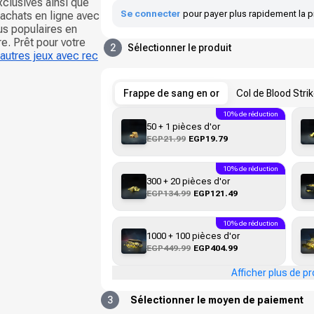
xclusives ainsi que
Se connecter
pour payer plus rapidement la p
 achats en ligne avec
us populaires en
e. Prêt pour votre
2
Sélectionner le produit
autres jeux avec rec
Frappe de sang en or
Col de Blood Stri
10% de réduction
50 + 1 pièces d'or
EGP21.99
EGP19.79
10% de réduction
300 + 20 pièces d'or
EGP134.99
EGP121.49
10% de réduction
1000 + 100 pièces d'or
EGP449.99
EGP404.99
Afficher plus de pr
3
Sélectionner le moyen de paiement