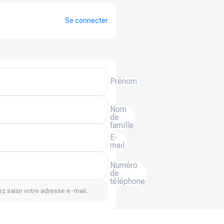
Se connecter
Prénom
Nom
de
famille
E-
mail
Numéro
de
téléphone
z saisir votre adresse e-mail.