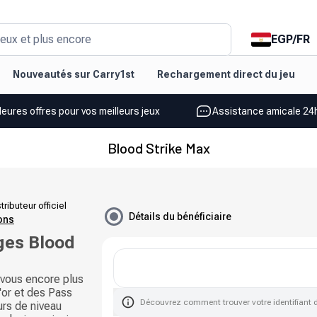
EGP
/
FR
eux et plus encore
Nouveautés sur Carry1st
Rechargement direct du jeu
leures offres pour vos meilleurs jeux
Assistance amicale 24h
Blood Strike Max
tributeur officiel
Détails du bénéficiaire
ions
ges Blood
-vous encore plus
'or et des Pass
Découvrez comment trouver votre identifiant 
urs de niveau