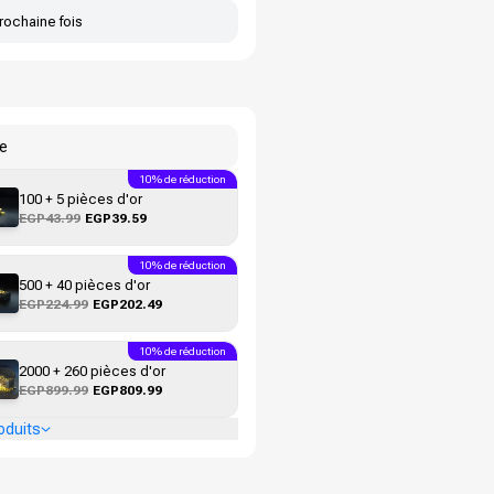
rochaine fois
ke
10% de réduction
100 + 5 pièces d'or
EGP43.99
EGP39.59
10% de réduction
500 + 40 pièces d'or
EGP224.99
EGP202.49
10% de réduction
2000 + 260 pièces d'or
EGP899.99
EGP809.99
oduits