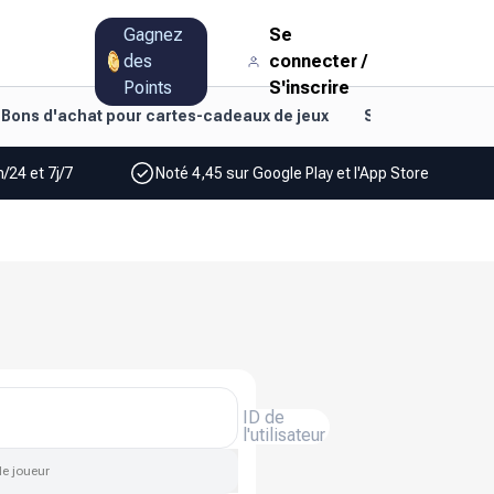
Gagnez
Se
des
connecter
/
Points
S'inscrire
Bons d'achat pour cartes-cadeaux de jeux
Style de vie et d
/24 et 7j/7
Noté 4,45 sur Google Play et l'App Store
ID de
l'utilisateur
de joueur