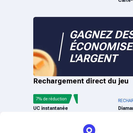
Carte
GAGNEZ DES
ÉCONOMISE
L'ARGENT
Rechargement direct du jeu
7% de réduction
PUBG MOBILE UC
RECHAR
UC instantanée
Diama