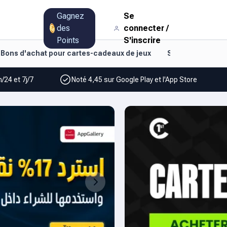
Gagnez
Se
des
connecter
/
Points
S'inscrire
Bons d'achat pour cartes-cadeaux de jeux
Style de vie et d
/24 et 7j/7
Noté 4,45 sur Google Play et l'App Store