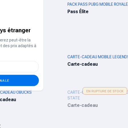
RTS FC™ MOBILE
PACK PASS PUBG MOBILE ROYALE
 FC et Argent
Pass Élite
ays étranger
deaux de jeux
erez peut-être la
et des prix adaptés à
 US
CARTE-CADEAU MOBILE LEGEND
-cadeau
Carte-cadeau
ONALE
EN RUPTURE DE STOCK
-CADEAU OBUCKS
CARTE-CADEAU MOBILE PUBG N
STATE
-cadeau
Carte-cadeau
t