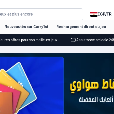
EGP
/
FR
eux et plus encore
Nouveautés sur Carry1st
Rechargement direct du jeu
leures offres pour vos meilleurs jeux
Assistance amicale 24h