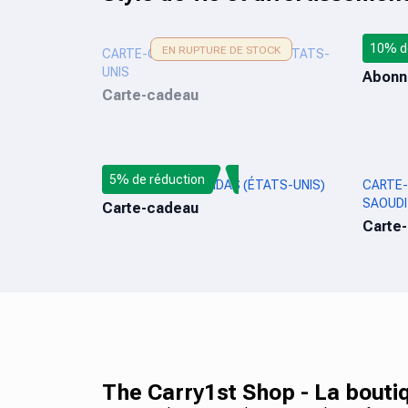
10% d
EN RUPTURE DE STOCK
CARTE-CADEAU GOOGLE PLAY ÉTATS-
AUDIO
UNIS
Abonn
Carte-cadeau
5% de réduction
CARTE CADEAU ADIDAS (ÉTATS-UNIS)
CARTE-
SAOUDI
Carte-cadeau
Carte
The Carry1st Shop - La boutiq