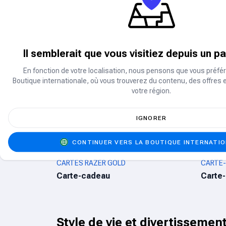
Promotion
PASSE CRÉPUSCULE ET DIAMANTS
EA SPO
HEBDOMADAIRES MOBILE LEGENDS
Points
Passer
Il semblerait que vous visitiez depuis un p
Bons d'achat pour cartes-ca
En fonction de votre localisation, nous pensons que vous préfér
Boutique internationale, où vous trouverez du contenu, des offres 
votre région.
5% de réduction
CARTE-CADEAU FREE FIRE
STEAM
Carte-cadeau
Carte
IGNORER
CONTINUER VERS LA BOUTIQUE INTERNATI
CARTES RAZER GOLD
CARTE
Carte-cadeau
Carte
Style de vie et divertissemen