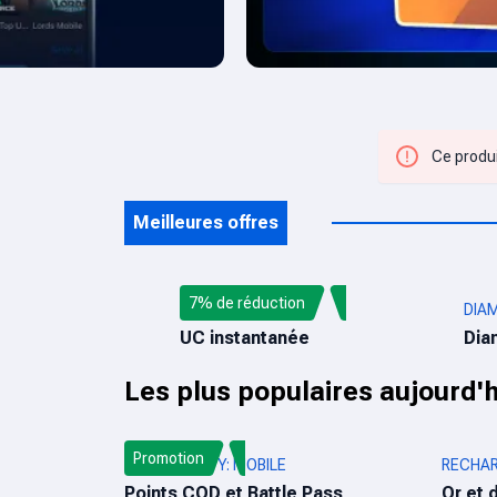
Ce produi
Meilleures offres
7% de réduction
PUBG MOBILE UC
DIA
UC instantanée
Dia
Les plus populaires aujourd'h
Promotion
CALL OF DUTY: MOBILE
RECHAR
Points COD et Battle Pass
Or et 