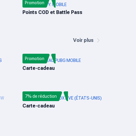
Promotion
CALL OF DUTY: MOBILE
Points COD et Battle Pass
Voir plus
Promotion
S
CARTE-CADEAU PUBG MOBILE
Carte-cadeau
7% de réduction
EW
CARTE CADEAU XBOX LIVE (ÉTATS-UNIS)
Carte-cadeau