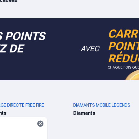
-cadeau
CARR
 POINTS
POIN
Z DE
AVEC
RÉDU
CHAQUE FOIS QU
GE DIRECTE FREE FIRE
DIAMANTS MOBILE LEGENDS
nts
Diamants