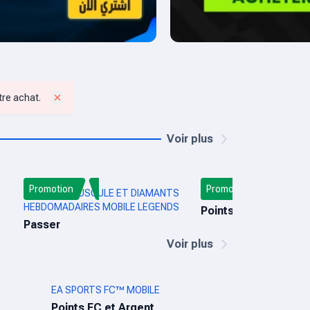
tre achat.
Voir plus
Promotion
Promotion
PASSE CRÉPUSCULE ET DIAMANTS
CALL OF DUTY: MOBILE
HEBDOMADAIRES MOBILE LEGENDS
Points COD et Battle
Passer
Voir plus
EA SPORTS FC™ MOBILE
Points FC et Argent