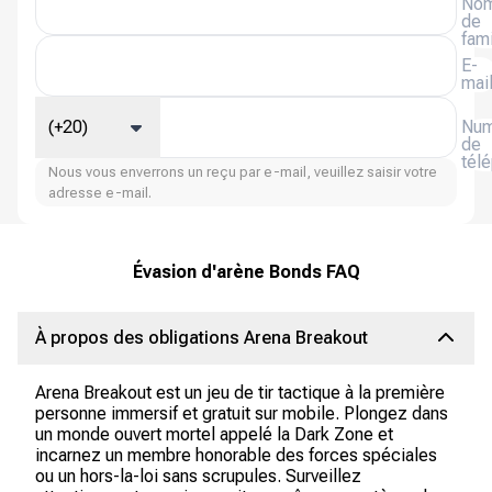
No
de
fami
E-
mai
(+20)
Num
de
tél
Nous vous enverrons un reçu par e-mail, veuillez saisir votre
adresse e-mail.
Évasion d'arène Bonds FAQ
À propos des obligations Arena Breakout
Arena Breakout est un jeu de tir tactique à la première
personne immersif et gratuit sur mobile. Plongez dans
un monde ouvert mortel appelé la Dark Zone et
incarnez un membre honorable des forces spéciales
ou un hors-la-loi sans scrupules. Surveillez