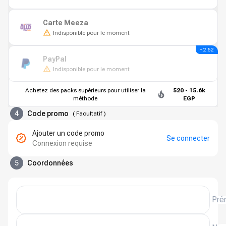
Carte Meeza
Indisponible pour le moment
+ 2.52
PayPal
Indisponible pour le moment
Achetez des packs supérieurs pour utiliser la
520 - 15.6k
méthode
EGP
4
Code promo
(
Facultatif
)
Ajouter un code promo
Se connecter
Connexion requise
5
Coordonnées
Pré