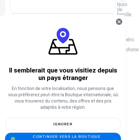
Nom
de
famille
E-
mail
(+20)
Numéro
de
téléphone
Nous vous enverrons un reçu par e-mail, veuillez
saisir votre adresse e-mail.
Il semblerait que vous visitiez depuis
un pays étranger
FAQ sur Age of Empires Mobile
En fonction de votre localisation, nous pensons que
vous préférerez peut-être la Boutique internationale, où
About Age of Empires Mobile
vous trouverez du contenu, des offres et des prix
adaptés à votre région.
Age of Empires Mobile is the mobile adaptation
of the iconic real-time strategy franchise,
IGNORER
bringing epic historical battles, legendary
civilizations, and deep strategy to your
CONTINUER VERS LA BOUTIQUE
smartphone. Build and manage your empire, train