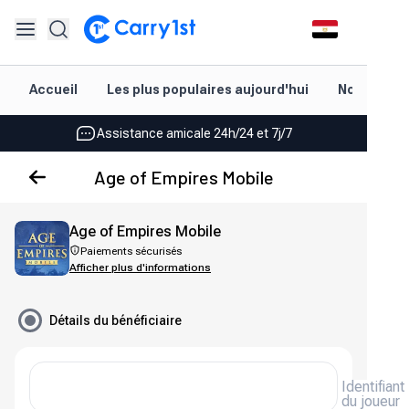
Rechargement et livraison instantanés
Accueil
Les plus populaires aujourd'hui
Nouveautés
Les meilleures offres pour vos meilleurs jeux
Assistance amicale 24h/24 et 7j/7
Noté 4,45 sur Google Play et l'App Store
Age of Empires Mobile
Rechargement et livraison instantanés
Age of Empires Mobile
Les meilleures offres pour vos meilleurs jeux
Paiements sécurisés
Afficher plus d'informations
Assistance amicale 24h/24 et 7j/7
Noté 4,45 sur Google Play et l'App Store
Détails du bénéficiaire
Identifiant
du joueur