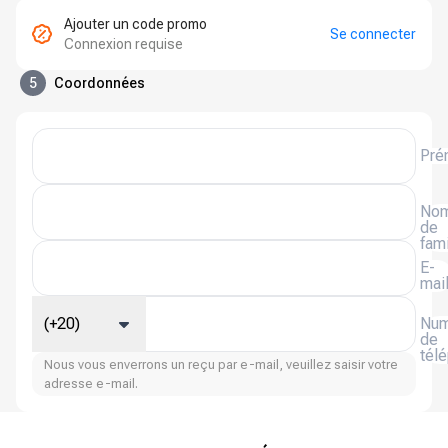
Ajouter un code promo
Se connecter
Connexion requise
5
Coordonnées
Pré
No
de
fami
E-
mai
(+20)
Num
de
tél
Nous vous enverrons un reçu par e-mail, veuillez saisir votre
adresse e-mail.