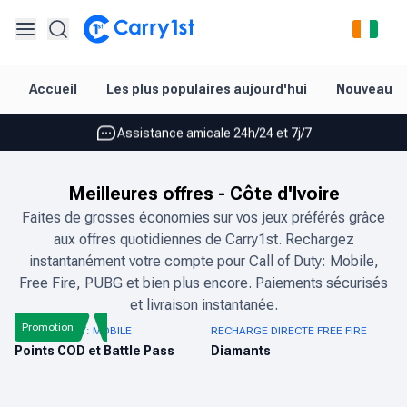
Rechargement et livraison instantanés
Accueil
Les plus populaires aujourd'hui
Nouveautés
Les meilleures offres pour vos meilleurs jeux
Assistance amicale 24h/24 et 7j/7
Noté 4,45 sur Google Play et l'App Store
Meilleures offres
-
Côte d'Ivoire
Rechargement et livraison instantanés
Faites de grosses économies sur vos jeux préférés grâce
aux offres quotidiennes de Carry1st. Rechargez
Les meilleures offres pour vos meilleurs jeux
instantanément votre compte pour Call of Duty: Mobile,
Assistance amicale 24h/24 et 7j/7
Free Fire, PUBG et bien plus encore. Paiements sécurisés
et livraison instantanée.
Noté 4,45 sur Google Play et l'App Store
Promotion
CALL OF DUTY: MOBILE
RECHARGE DIRECTE FREE FIRE
Points COD et Battle Pass
Diamants