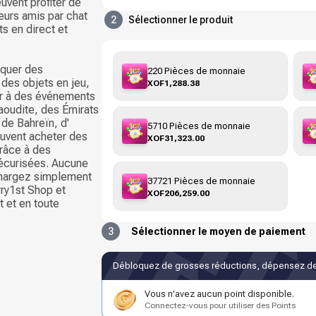
uvent profiter de
leurs amis par chat
2
Sélectionner le produit
s en direct et
oquer des
220 Pièces de monnaie
 des objets en jeu,
XOF1,288.38
er à des événements
aoudite, des Émirats
 de Bahreïn, d'
5710 Pièces de monnaie
euvent acheter des
XOF31,323.00
râce à des
écurisées. Aucune
echargez simplement
37721 Pièces de monnaie
ry1st Shop et
XOF206,259.00
 et en toute
3
Sélectionner le moyen de paiement
Débloquez de grosses réductions, dépensez de
Vous n'avez aucun point disponible.
Connectez-vous pour utiliser des Points