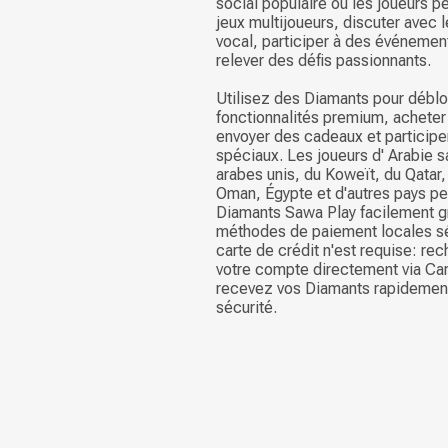
social populaire où les joueurs pe
jeux multijoueurs, discuter avec 
vocal, participer à des événement
relever des défis passionnants.
Utilisez des Diamants pour débl
fonctionnalités premium, acheter
envoyer des cadeaux et particip
spéciaux. Les joueurs d' Arabie s
arabes unis, du Koweït, du Qatar,
Oman, Égypte et d'autres pays p
Diamants Sawa Play facilement g
méthodes de paiement locales s
carte de crédit n'est requise: r
votre compte directement via Car
recevez vos Diamants rapidement
sécurité.