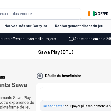
XOF
/
FR
eux et plus encore
Nouveautés sur Carry1st
Rechargement direct du jeu
leures offres pour vos meilleurs jeux
Assistance amicale 24h
Sawa Play (DTU)
Détails du bénéficiaire
ions
ants Sawa
iamants Sawa Play
 votre expérience de
Se connecter
pour payer plus rapidement la p
 plateforme de jeu