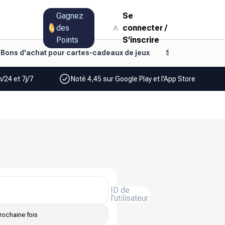
Gagnez
Se
des
connecter
/
Points
S'inscrire
Bons d'achat pour cartes-cadeaux de jeux
Style de vie et d
/24 et 7j/7
Noté 4,45 sur Google Play et l'App Store
ID de
l'utilisateur
rochaine fois