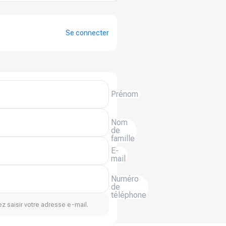
Se connecter
Prénom
Nom
de
famille
E-
mail
Numéro
de
téléphone
z saisir votre adresse e-mail.