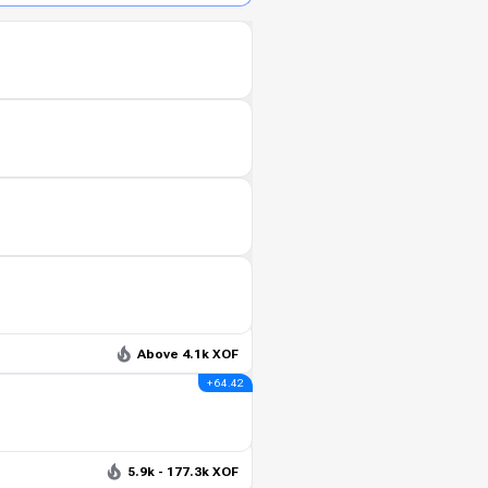
Above 4.1k XOF
+ 64.42
5.9k - 177.3k XOF