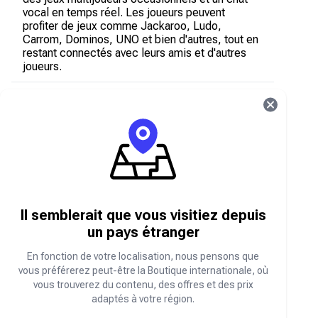
vocal en temps réel. Les joueurs peuvent
profiter de jeux comme Jackaroo, Ludo,
Carrom, Dominos, UNO et bien d'autres, tout en
restant connectés avec leurs amis et d'autres
joueurs.
Qu'est-ce qu'un bon Sawa Play ?
Un bon Sawa Play est un code numérique
prépayé permettant d'obtenir des diamants dans
Sawa Play. Ce bon peut être utilisé pour acheter
de la monnaie virtuelle sans avoir à lier une carte
bancaire à votre compte.
Il semblerait que vous visitiez depuis
un pays étranger
Que sont les diamants Sawa Play ?
En fonction de votre localisation, nous pensons que
vous préférerez peut-être la Boutique internationale, où
Les diamants Sawa Play sont la monnaie
vous trouverez du contenu, des offres et des prix
virtuelle de l'application utilisée pour:
adaptés à votre région.
Achetez des articles et des fonctionnalités