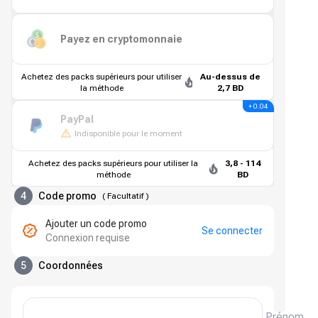
Payez en cryptomonnaie
Achetez des packs supérieurs pour utiliser
Au-dessus de
la méthode
2,7 BD
+ 0.04
PayPal
Indisponible pour le moment
Achetez des packs supérieurs pour utiliser la
3,8 - 114
méthode
BD
4
Code promo
(
Facultatif
)
Ajouter un code promo
Se connecter
Connexion requise
5
Coordonnées
Prénom