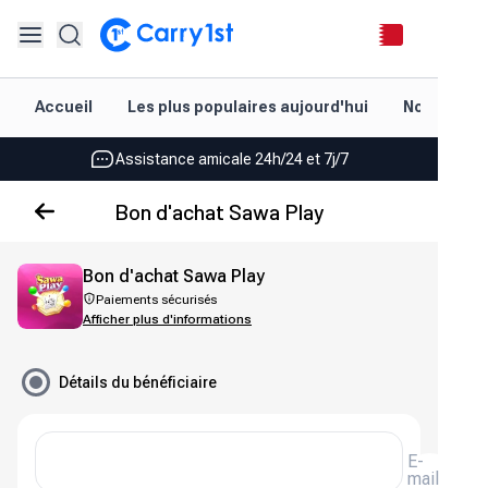
Rechargement et livraison instantanés
Accueil
Les plus populaires aujourd'hui
Nouveautés
Les meilleures offres pour vos meilleurs jeux
Assistance amicale 24h/24 et 7j/7
Noté 4,45 sur Google Play et l'App Store
Bon d'achat Sawa Play
Rechargement et livraison instantanés
Bon d'achat Sawa Play
Les meilleures offres pour vos meilleurs jeux
Paiements sécurisés
Afficher plus d'informations
Assistance amicale 24h/24 et 7j/7
Noté 4,45 sur Google Play et l'App Store
Détails du bénéficiaire
E-
mail