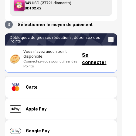
349 USD (37721 diamants)
BD132.62
3
Sélectionner le moyen de paiement
Débloquez de grosses réductions, dépensez des
Points
Vous n'avez aucun point
Se
disponible.
Connectez-vous pour utiliser des
connecter
Points
Carte
Apple Pay
Google Pay