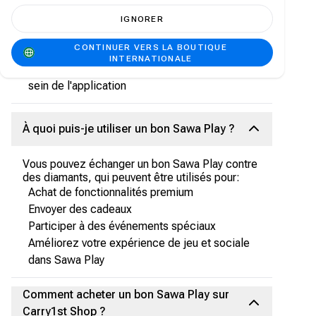
premium
Envoyez des cadeaux et des récompenses
IGNORER
Participez aux activités et événements
CONTINUER VERS LA BOUTIQUE
spéciaux
INTERNATIONALE
Améliorez votre expérience de jeu globale au
sein de l'application
À quoi puis-je utiliser un bon Sawa Play ?
Vous pouvez échanger un bon Sawa Play contre
des diamants, qui peuvent être utilisés pour:
Achat de fonctionnalités premium
Envoyer des cadeaux
Participer à des événements spéciaux
Améliorez votre expérience de jeu et sociale
dans Sawa Play
Comment acheter un bon Sawa Play sur
Carry1st Shop ?