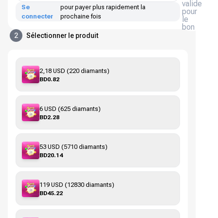
valide
Se
pour payer plus rapidement la
pour
connecter
prochaine fois
le
bon
2
Sélectionner le produit
2,18 USD (220 diamants)
BD0.82
6 USD (625 diamants)
BD2.28
53 USD (5710 diamants)
BD20.14
119 USD (12830 diamants)
BD45.22