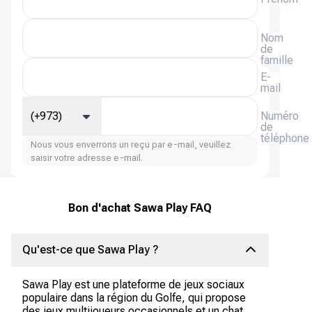
Nom
de
famille
E-
mail
(+973)
Numéro
de
téléphone
Nous vous enverrons un reçu par e-mail, veuillez
saisir votre adresse e-mail.
Bon d'achat Sawa Play FAQ
Qu'est-ce que Sawa Play ?
Sawa Play est une plateforme de jeux sociaux
populaire dans la région du Golfe, qui propose
des jeux multijoueurs occasionnels et un chat