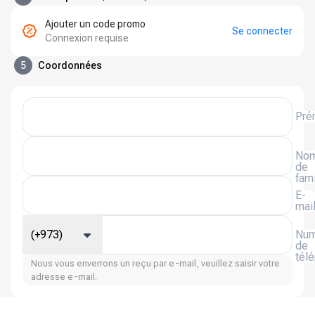
Ajouter un code promo
Se connecter
Connexion requise
5
Coordonnées
Pré
No
de
fami
E-
mai
(+973)
Num
de
tél
Nous vous enverrons un reçu par e-mail, veuillez saisir votre
adresse e-mail.