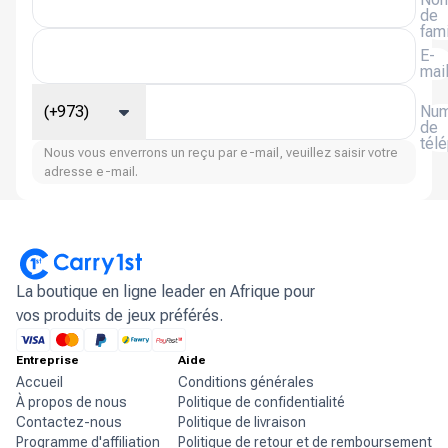
de
fami
E-
mai
(+973)
Num
de
tél
Nous vous enverrons un reçu par e-mail, veuillez saisir votre
adresse e-mail.
La boutique en ligne leader en Afrique pour
vos produits de jeux préférés.
Entreprise
Aide
Accueil
Conditions générales
À propos de nous
Politique de confidentialité
Contactez-nous
Politique de livraison
Programme d'affiliation
Politique de retour et de remboursement