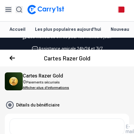
Rechargement et livraison instantanés
Accueil
Les plus populaires aujourd'hui
Nouveautés
Les meilleures offres pour vos meilleurs jeux
Assistance amicale 24h/24 et 7j/7
Noté 4,45 sur Google Play et l'App Store
Cartes Razer Gold
Rechargement et livraison instantanés
Cartes Razer Gold
Les meilleures offres pour vos meilleurs jeux
Paiements sécurisés
Afficher plus d'informations
Assistance amicale 24h/24 et 7j/7
Noté 4,45 sur Google Play et l'App Store
Détails du bénéficiaire
E-
mai