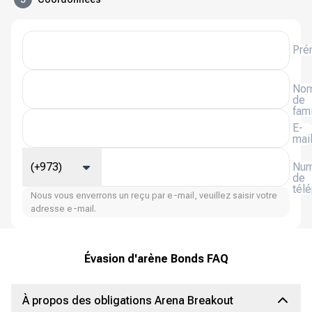
Pré
No
de
fami
E-
mai
(+973)
Num
de
tél
Nous vous enverrons un reçu par e-mail, veuillez saisir votre
adresse e-mail.
Évasion d'arène Bonds FAQ
À propos des obligations Arena Breakout