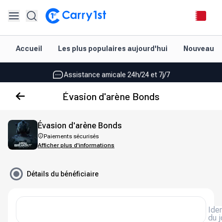
Rechargement et livraison instantanés
Accueil
Les plus populaires aujourd'hui
Nouveautés
Les meilleures offres pour vos meilleurs jeux
Assistance amicale 24h/24 et 7j/7
Noté 4,45 sur Google Play et l'App Store
Évasion d'arène Bonds
Rechargement et livraison instantanés
Évasion d'arène Bonds
Les meilleures offres pour vos meilleurs jeux
Paiements sécurisés
Afficher plus d'informations
Assistance amicale 24h/24 et 7j/7
Noté 4,45 sur Google Play et l'App Store
Détails du bénéficiaire
Iden
du 