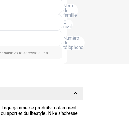
Nom
de
famille
E-
mail
Numéro
de
téléphone
z saisir votre adresse e-mail.
e large gamme de produits, notamment
 sport et du lifestyle, Nike s'adresse