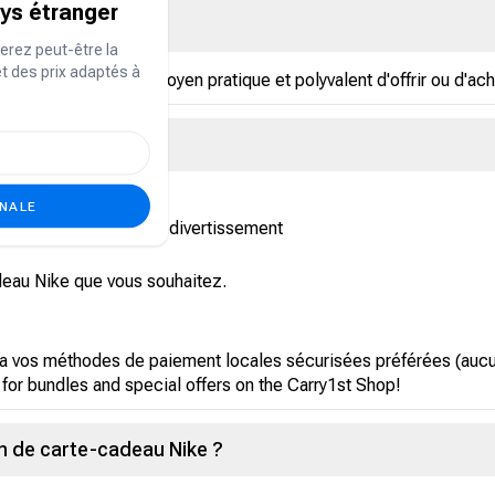
ays étranger
deau Nike ?
erez peut-être la
et des prix adaptés à
e qui constitue un moyen pratique et polyvalent d'offrir ou d'ach
eau Nike ?
ONALE
 section Style de vie et divertissement
deau Nike que vous souhaitez.
a vos méthodes de paiement locales sécurisées préférées (aucun
 for bundles and special offers on the Carry1st Shop!
n de carte-cadeau Nike ?