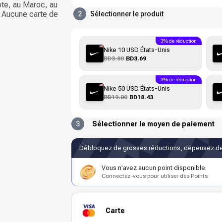
pte, au Maroc, au
. Aucune carte de
2
Sélectionner le produit
3% de réduction
Nike 10 USD États-Unis
BD3.80
BD3.69
3% de réduction
Nike 50 USD États-Unis
BD19.00
BD18.43
3
Sélectionner le moyen de paiement
Débloquez de grosses réductions, dépensez de
Vous n'avez aucun point disponible.
Connectez-vous pour utiliser des Points
Carte