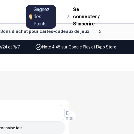
Gagnez
Se
des
connecter
/
Points
S'inscrire
Bons d'achat pour cartes-cadeaux de jeux
Style de vie et d
/24 et 7j/7
Noté 4,45 sur Google Play et l'App Store
E-
mail
rochaine fois