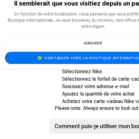
Il semblerait que vous visitiez depuis un p
Qu'est-ce qu'un bon de carte-ca
En fonction de votre localisation, nous pensons que vous préfér
Boutique internationale, où vous trouverez du contenu, des offres 
Un bon d'achat Nike est un bon numériqu
votre région.
Comment acheter une carte-cad
IGNORER
Aller sur shop.carry1st.com
CONTINUER VERS LA BOUTIQUE INTERNATI
Faites défiler vers le bas jusqu'à la
Sélectionnez Nike
Sélectionnez le forfait de carte-ca
Saisissez votre adresse e-mail
Ajoutez la quantité de votre achat
Achetez votre carte-cadeau Nike vi
Please note: Always ensure to look out
Comment puis-je utiliser mon bo