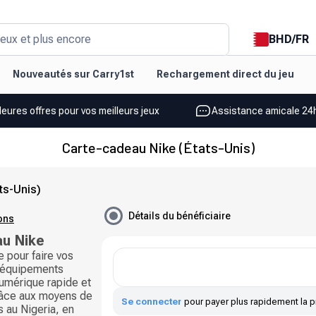
BHD
/
FR
eux et plus encore
Nouveautés sur Carry1st
Rechargement direct du jeu
leures offres pour vos meilleurs jeux
Assistance amicale 24h
Carte-cadeau Nike (États-Unis)
ts-Unis)
Détails du bénéficiaire
ions
au Nike
 pour faire vos
t équipements
 numérique rapide et
râce aux moyens de
Se connecter
pour payer plus rapidement la p
 au Nigeria, en