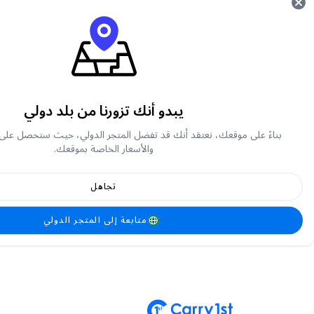
إعدادات الدول
اضغط على الإعداد المسبق للتغيير إلى دولتك ولغت
أفريقيا
يبدو أنك تزورنا من بلد دولي
بناءً على موقعك، نعتقد أنك قد تفضل المتجر الدولي، حيث ستحصل على
الشرق الأوسط
والأسعار الخاصة بموقعك.
تجاهل
بقية دول العالم
متابعة إلى المتجر الدولي