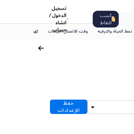
تسجيل
كسب
الدخول
/
النقاط
انشاء
حساب
نمط الحياة والترفيه
وقت الاتصال/البيانات
كهرباء
اشتراكات ا
حفظ
الإعدادات