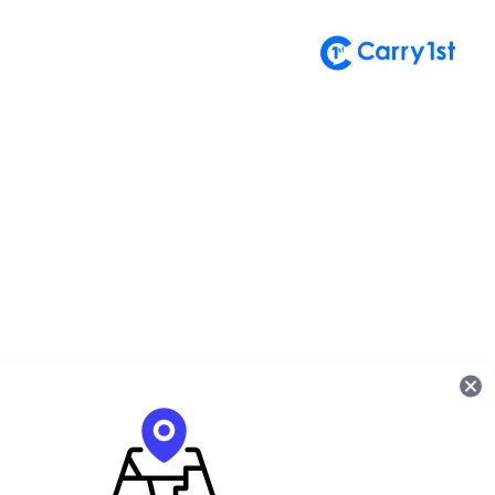
تسجيل الدخول إلى حساب
أهلاً بعودتك! يُرجى إدخال بياناتك.