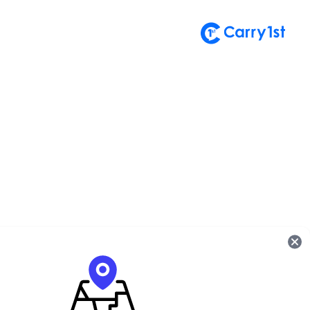
تسجيل الدخول إلى حساب
أهلاً بعودتك! يُرجى إدخال بياناتك.