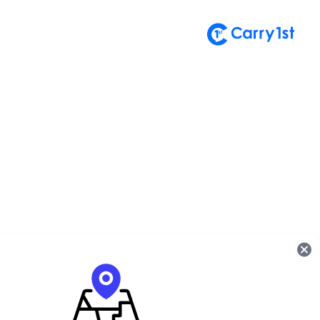
تسجيل الدخول إلى حساب
أهلاً بعودتك! يُرجى إدخال بياناتك.