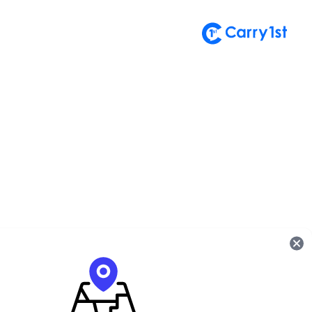
تسجيل الدخول إلى حساب
أهلاً بعودتك! يُرجى إدخال بياناتك.