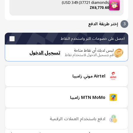
USD 349 (37721 diamonds)
ZK6,770.60
إختر طريقة الدفع
صل على خصومات اكبر واستخدم النقاط
ليس لديك أي نقاط متاحة
تسجيل الدخول
قم بتسجيل الدخول لاستخدام نقاط
Airtel موني زامبيا
MTN MoMo زامبيا
ادفع باستخدام العملات الرقمية