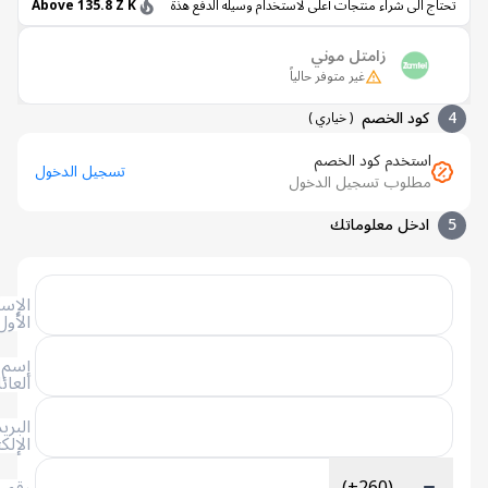
اج الى شراء منتجات أعلى لاستخدام وسيله الدفع هذة
Above 135.8 Z K
زامتل موني
غير متوفر حالياً
كود الخصم
(
خياري
)
استخدم كود الخصم
تسجيل الدخول
مطلوب تسجيل الدخول
ادخل معلوماتك
الإسم
الأول
إسم
العائلة
البريد
الإلكتروني