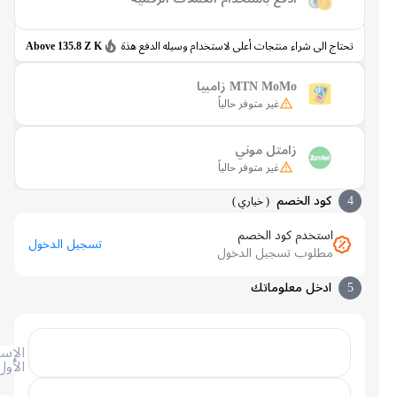
تحتاج الى شراء منتجات أعلى لاستخدام وسيله الدفع هذة
Above 135.8 Z K
MTN MoMo زامبيا
غير متوفر حالياً
زامتل موني
غير متوفر حالياً
4
كود الخصم
(
خياري
)
استخدم كود الخصم
تسجيل الدخول
مطلوب تسجيل الدخول
5
ادخل معلوماتك
الإسم
الأول