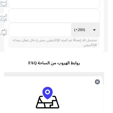
إسم
العائلة
البريد
الإلكتروني
(+260)
رقم
الهاتف
سنرسل لك إيصالًا عبر البريد الإلكتروني، يرجى إدخال عنوان بريدك
الإلكتروني.
روابط الهروب من الساحة FAQ
About Arena Breakout Bonds
Arena Breakout is a free-to-play immersive tactical first-
person shooter on mobile. Featuring a deadly open world
called the Dark Zone, Arena Breakout allows you to
become an honorable task force member or an
unscrupulous rogue. Carefully monitor your vitals with