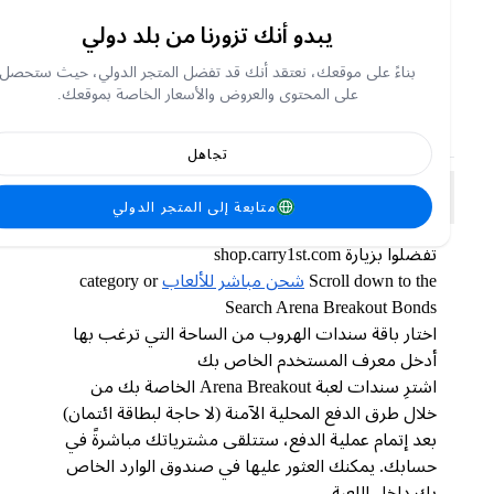
Arena Breakout’s realistic health system and apply the
proper treatment to more than 10 different wound types
يبدو أنك تزورنا من بلد دولي
and ensure survival.
بناءً على موقعك، نعتقد أنك قد تفضل المتجر الدولي، حيث ستحصل
Bonds are a type of in-game currency in Arena Breakout
على المحتوى والعروض والأسعار الخاصة بموقعك.
that can be used to purchase a variety of items, including
weapons, gear, and skins.
تجاهل
How do I top up Arena Breakout Bonds on Carry1st
متابعة إلى المتجر الدولي
Shop?
تفضلوا بزيارة shop.carry1st.com
Scroll down to the
شحن مباشر للألعاب
category or
Search Arena Breakout Bonds
اختار باقة سندات الهروب من الساحة التي ترغب بها
أدخل معرف المستخدم الخاص بك
اشترِ سندات لعبة Arena Breakout الخاصة بك من
خلال طرق الدفع المحلية الآمنة (لا حاجة لبطاقة ائتمان)
بعد إتمام عملية الدفع، ستتلقى مشترياتك مباشرةً في
حسابك. يمكنك العثور عليها في صندوق الوارد الخاص
بك داخل اللعبة.