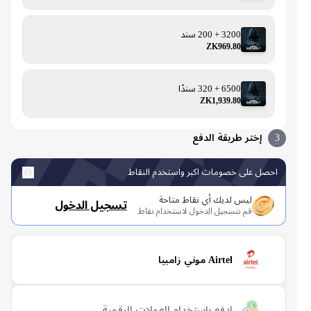
3200 + 200 سند
ZK969.80
6500 + 320 سندًا
ZK1,939.80
3
إختر طريقة الدفع
احصل على خصومات اكبر واستخدم النقاط
ليس لديك أي نقاط متاحة
تسجيل الدخول
قم بتسجيل الدخول لاستخدام نقاط
Airtel موني زامبيا
ادفع باستخدام العملات الرقمية