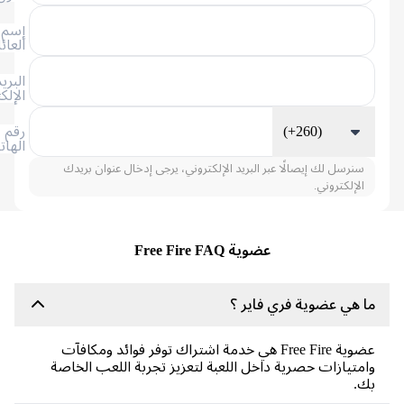
إسم
العائلة
البريد
الإلكتروني
(+260)
رقم
الهاتف
سنرسل لك إيصالًا عبر البريد الإلكتروني، يرجى إدخال عنوان بريدك
الإلكتروني.
عضوية Free Fire FAQ
 هي عضوية فري فاير ؟
عضوية Free Fire هي خدمة اشتراك توفر فوائد ومكافآت
متيازات حصرية داخل اللعبة لتعزيز تجربة اللعب الخاصة
ك.