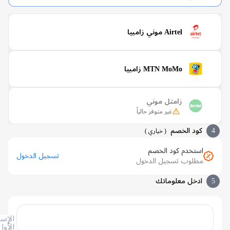
Airtel موني زامبيا
MTN MoMo زامبيا
زامتل موني
غير متوفر حالياً
كود الخصم
(
خياري
)
استخدم كود الخصم
تسجيل الدخول
مطلوب تسجيل الدخول
ادخل معلوماتك
الإسم
الأول