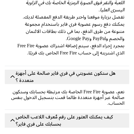
لعبة والنقر فوق الصورة الرمزية الخاصة بك في الزاوية
يسرى العليا.
ضل بزيارة موقعنا واختر طريقة الدفع المفضلة لديك.
كنك دفع رسوم عضوية فري فاير باستخدام مجموعة
نوعة من طرق الدفع، بما في ذلك بطاقات الائتمان
صم وPayPal وGoogle Pay.
بمجرد إجراء الدفع، سيتم إضافة اشتراك عضوية Free Fire
ي اشتريته إلى حساب Free Fire الخاص بك قريبًا.
هل ستكون عضويتي في فري فاير صالحة على أجهزة
متعددة ؟
نعم، عضوية Free Fire الخاصة بك مرتبطة بحسابك وستكون
لحة عبر أجهزة متعددة طالما قمت بتسجيل الدخول بنفس
لحساب.
كيف يمكنك العثور على رقم مُعرف اللاعب الخاص
بحسابك على فري فاير؟