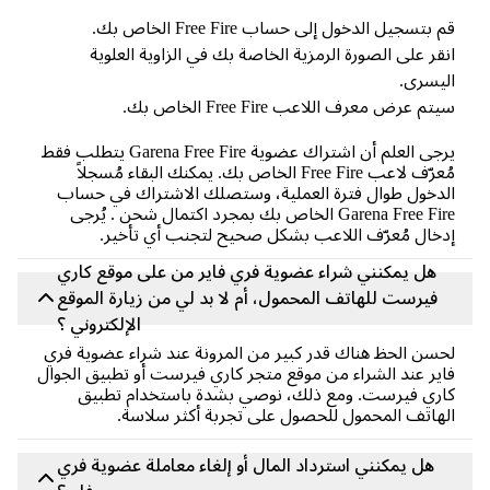
 بتسجيل الدخول إلى حساب Free Fire الخاص بك.
قر على الصورة الرمزية الخاصة بك في الزاوية العلوية
يسرى.
تم عرض معرف اللاعب Free Fire الخاص بك.
يرجى العلم أن اشتراك عضوية Garena Free Fire يتطلب فقط
مُعرّف لاعب Free Fire الخاص بك. يمكنك البقاء مُسجلاً
دخول طوال فترة العملية، وستصلك الاشتراك في حساب
Garena Free Fire الخاص بك بمجرد اكتمال شحن . يُرجى
خال مُعرّف اللاعب بشكل صحيح لتجنب أي تأخير.
هل يمكنني شراء عضوية فري فاير من على موقع كاري
فيرست للهاتف المحمول، أم لا بد لي من زيارة الموقع
الإلكتروني ؟
سن الحظ هناك قدر كبير من المرونة عند شراء عضوية فري
ير عند الشراء من موقع متجر كاري فيرست أو تطبيق الجوال
ري فيرست. ومع ذلك، نوصي بشدة باستخدام تطبيق
هاتف المحمول للحصول على تجربة أكثر سلاسة.
هل يمكنني استرداد المال أو إلغاء معاملة عضوية فري