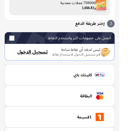
708000 عملات معدنية
ر1,666.83
3
إختر طريقة الدفع
احصل على خصومات اكبر واستخدم النقاط
ليس لديك أي نقاط متاحة
تسجيل الدخول
قم بتسجيل الدخول لاستخدام نقاط
كابيتك باي
البطاقة
1قسيمة