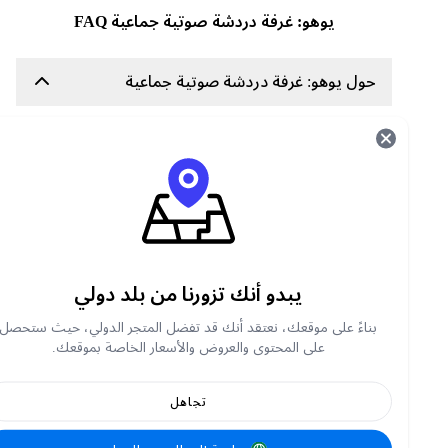
يوهو: غرفة دردشة صوتية جماعية FAQ
حول يوهو: غرفة دردشة صوتية جماعية
YoHo: Group Voice Chat Room هي منصة دردشة
صوتية اجتماعية حيث يمكن للمستخدمين الانضمام
إلى غرف صوتية جماعية، والتعرف على أشخاص جدد،
والمشاركة في محادثات مباشرة، ولعب ألعاب تفاعلية،
والتواصل مع الأصدقاء من جميع أنحاء العالم.
ما هي عملات YoHo؟
يبدو أنك تزورنا من بلد دولي
عملات YoHo هي العملة الافتراضية داخل التطبيق
بناءً على موقعك، نعتقد أنك قد تفضل المتجر الدولي، حيث ستحصل
المستخدمة في:
على المحتوى والعروض والأسعار الخاصة بموقعك.
ارسل هدايا افتراضية إلى المضيفين والأصدقاء
المشاركة في الفعاليات والأنشطة الخاصة
تجاهل
افتح الميزات المميزة
حسّن تجربتك الاجتماعية الشاملة على YoHo