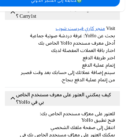
متابعة إلى المتجر الدولي
كيف يمكنني شحن رصيد عملات YoHo في متجر
Carry1st ؟
Visit
متجر كاري فيرست شوب
بحث عن YoHo: غرفة دردشة صوتية جماعية
أدخل معرف مستخدم YoHo الخاص بك
اختار باقة العملات المفضلة لديك
اختر طريقة الدفع
إتمام عملية الدفع
سيتم إضافة عملاتك إلى حسابك بعد وقت قصير
من إتمام عملية الدفع بنجاح.
كيف يمكنني العثور على معرف مستخدم الخاص
بي في YoHo؟
للعثور على معرّف مستخدم الخاص بك:
فتح تطبيق YoHo
انتقل إلى صفحة ملفك الشخصي
يمكنك العثور على معرّف مستخدم الخاص بك في