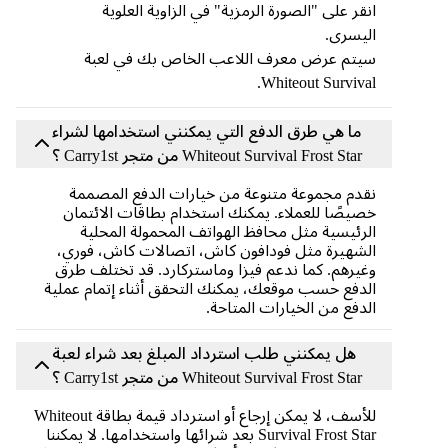
انقر على "الصورة الرمزية" في الزاوية العلوية
اليسرى.
سيتم عرض معرف اللاعب الخاص بك في لعبة
Whiteout Survival.
ما هي طرق الدفع التي يمكنني استخدامها لشراء
Whiteout Survival Frost Star من متجر Carry1st ؟
نقدم مجموعة متنوعة من خيارات الدفع المصممة
خصيصًا للعملاء. يمكنك استخدام بطاقات الائتمان
الرئيسية مثل محافظ الهواتف المحمولة المحلية
الشهيرة مثل فودافون كاش، اتصالات كاش، فوري،
وغيرهم. كما ندعم فيزا وماستركارد. قد تختلف طرق
الدفع حسب موقعك، يمكنك التحقق أثناء إتمام عملية
الدفع من الخيارات المتاحة.
هل يمكنني طلب استرداد المبلغ بعد شراء لعبة
Whiteout Survival Frost Star من متجر Carry1st ؟
للأسف، لا يمكن إرجاع أو استرداد قيمة بطاقة Whiteout
Survival Frost Star بعد شرائها واستخدامها. لا يمكننا