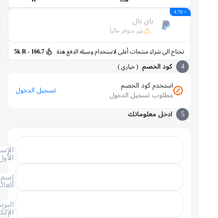
+ 4.70
باي بال
غير متوفر حالياً
تحتاج الى شراء منتجات أعلى لاستخدام وسيله الدفع هذة
166.7 - 5k R
4
كود الخصم
(
خياري
)
استخدم كود الخصم
تسجيل الدخول
مطلوب تسجيل الدخول
5
ادخل معلوماتك
الإسم
الأول
إسم
العائلة
البريد
الإلكتروني