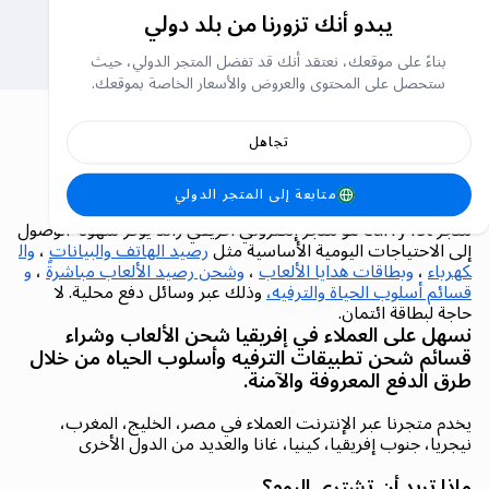
غير متوفر
بطاقة شحن جوجل بلاي الامريكية
بطاقة شحن أبل (الولايات المتحدة)
يبدو أنك تزورنا من بلد دولي
بطاقات الشحن
بطاقات الشحن
بناءً على موقعك، نعتقد أنك قد تفضل المتجر الدولي، حيث
ستحصل على المحتوى والعروض والأسعار الخاصة بموقعك.
تجاهل
كاري فيرست (Carry1st).. المتجر
الإلكتروني الرائد في إفريقيا
متابعة إلى المتجر الدولي
متجر Carry1st هو متجر إلكتروني أفريقي رائد يوفر سهولة الوصول
إلى الاحتياجات اليومية الأساسية مثل
رصيد الهاتف والبيانات
،
وال
كهرباء
،
وبطاقات هدايا الألعاب
،
وشحن رصيد الألعاب مباشرةً
،
و
قسائم أسلوب الحياة والترفيه،
وذلك عبر وسائل دفع محلية. لا
حاجة لبطاقة ائتمان.
نسهل على العملاء في إفريقيا شحن الألعاب وشراء
قسائم شحن تطبيقات الترفيه وأسلوب الحياه من خلال
طرق الدفع المعروفة والآمنة.
يخدم متجرنا عبر الإنترنت العملاء في مصر، الخليج، المغرب،
نيجريا، جنوب إفريقيا، كينيا، غانا والعديد من الدول الأخرى
ماذا تريد أن تشتري اليوم؟