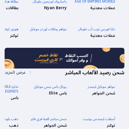
AGE OF EMPIRES MOBILE
راجناروك أوريجين جلوبال
بطاقة هدايا كام
عملات معدنية
Nyan Berry
بطاقات ال
دلتا فورس توب أب جلوبال
جواهر وباقات لوردز موبايل
هونور اوف كين
عملات معدنية
توكنز
نقاط خصم
اكسب النقاط
مع
كاري فيرست
و وفر أموالك
في كل مرة تشحن فيها العابك المفضلة
شحن رصيد الألعاب المباشر
عرض المزيد
جواهر موبايل ليجندز
رويال باس ببجي موبايل
تذكرة LE
LEGENDS جواهر الأسبوعية
شحن الجواهر
باس Elite
باس
أسفلت ليجندس يونيت
شحن مباشر للعبة فري فاير
ذهب بلود ستر
توكنز
شحن الجواهر
ذهب