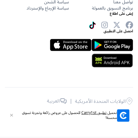
تواصل معنا
سياسة الشحن
برنامج التسويق بالعمولة
سياسة الإرجاع والإسترداد
إبقى على اطلاع
احصل على التطبيق
|
العربية
الولايات المتحدة الأمريكية
جميع الحقوق محفوظة © 2026 لشركة Carry1st .
تحميل
تطبيق Carry1st
للحصول على عروض رائعة وتجربة تسوق
محسنة!