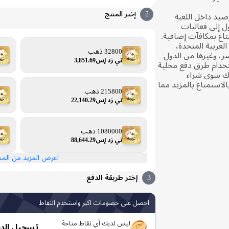
2
إختر المنتج
يد داخل اللعبة
ل إلى فعاليات
اع بمكافآت إضافية.
العربية المتحدة،
32800 ذهب
ر، وغيرها من الدول
تي زد إس3,851.69
تخدام طرق دفع محلية
ليك سوى شراء
الاستمتاع بالمزيد مما
215800 ذهب
تي زد إس22,140.29
1080000 ذهب
تي زد إس88,644.29
اعرض المزيد من الم
3
إختر طريقة الدفع
احصل على خصومات اكبر واستخدم النقاط
ليس لديك أي نقاط متاحة
تسجيل الد