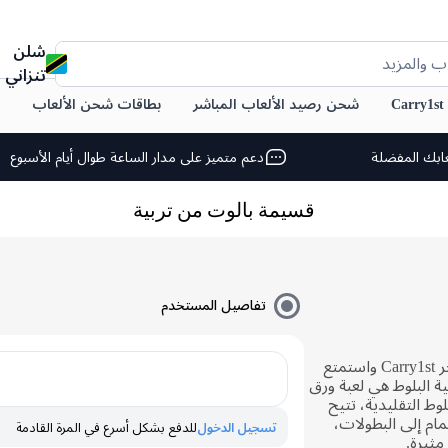
شلن
ب والمزيد
تنزاني
C
شحن رصيد الألعاب المباشر
بطاقات شحن الألعاب
ابك المفضلة
دعم متميز على مدار الساعة طوال أيام الأسبوع
قسيمة بالوت من تربية
تفاصيل المستخدم
اشترِ قسائم لعبة تربية البلوط من متجر Carry1st واستمتع
ة البلوط هي لعبة ورق
وط التقليدية، تتيح
مام إلى البطولات،
تسجيل الدخول
للدفع بشكل أسرع في المرة القادمة
مثيرة.