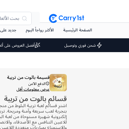
بحث الألعا
الصفحة الرئيسية
الأكثر رواجاً اليوم
جديد على arry1st
شحن فوري وتوصيل
أفضل العروض على ألع
قسيمة بالوت من تربية
الدفع الآمن
عرض معلومات أقل
قسائم بالوت من تربية
بتجربة لعب سريعة وآمنة ومريحة. تربي
إلكترونية شهيرة مستوحاة من لعبة البل
للاعبين التنافس مع الأصدقاء، والانض
والاستمتاع بمباريات متعددة اللاعبين 