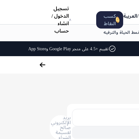
تسجيل
/
العربية
كسب
الدخول
/
النقاط
انشاء
حساب
نمط الحياة والترفيه
تقييم +4.5 على متجر Google Play وApp Store
بريد
الإلكتروني
صالح
لقسيمة
الشراء