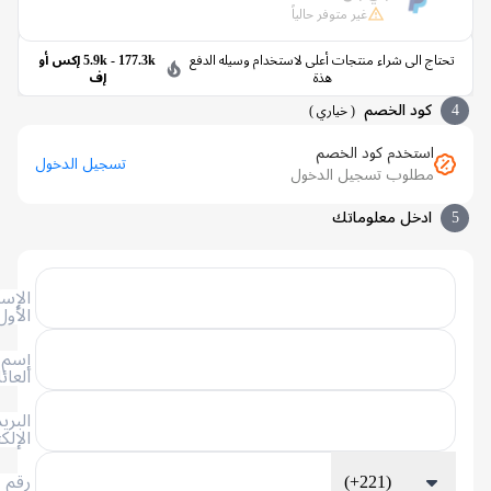
غير متوفر حالياً
تاج الى شراء منتجات أعلى لاستخدام وسيله الدفع
5.9k - 177.3k إكس أو
هذة
إف
كود الخصم
(
خياري
)
استخدم كود الخصم
تسجيل الدخول
مطلوب تسجيل الدخول
ادخل معلوماتك
الإسم
الأول
إسم
العائلة
البريد
الإلكتروني
(+221)
رقم