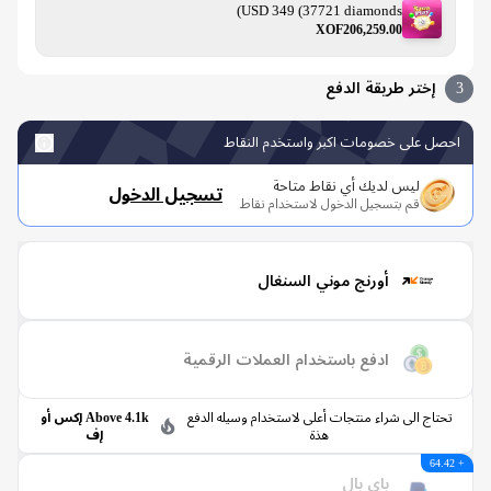
USD 349 (37721 diamonds)
XOF206,259.00
إختر طريقة الدفع
صل على خصومات اكبر واستخدم النقاط
ليس لديك أي نقاط متاحة
تسجيل الدخول
قم بتسجيل الدخول لاستخدام نقاط
أورنج موني السنغال
ادفع باستخدام العملات الرقمية
حتاج الى شراء منتجات أعلى لاستخدام وسيله الدفع
Above 4.1k إكس أو
هذة
إف
باي بال