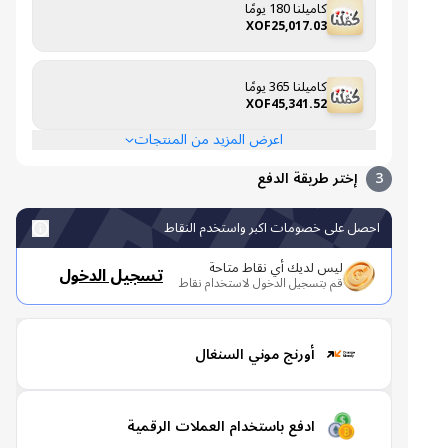
كاميلنا 180 يومًا
XOF25,017.03
كاميلنا 365 يومًا
XOF45,341.52
اعرض المزيد من المنتجات
3
إختر طريقة الدفع
احصل على خصومات اكبر واستخدم النقاط
ليس لديك أي نقاط متاحة
تسجيل الدخول
قم بتسجيل الدخول لاستخدام نقاط
أورنج موني السنغال
ادفع باستخدام العملات الرقمية