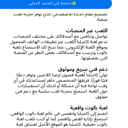
متطورين لصقل مهاراتك. ستختبر كل معركة قدرتك
متابعة إلى المتجر الدولي
على التفكير الاستراتيجي واتخاذ القرارات بفضل
تصميم نظام الذكاء الاصطناعي الذي يوفر تجربة لعب
صعبة.
اللعب عبر المنصات
تواصل وتنافس مع أصدقائك على مختلف المنصات.
تدعم لعبة كاميلنا اللعب عبر تطبيقات الهاتف المحمول
وموقع اللعبة الإلكتروني، مما يتيح لك الاستمتاع بلعبة
بالوت وترنيب مع أصدقائك، بغض النظر عن المنصة
التي يفضلونها.
دعم فني سريع وموثوق
تولي كاميلنا أهمية قصوى لرضا اللاعبين وتوفر دعمًا
فنيًا فوريًا. فريقها المتخصص جاهز لمساعدتك في أي
وقت تواجه فيه أي مشكلة أو لديك أي استفسارات
حول اللعبة. استمتع بتجربة لعب سلسة مع دعم فني
موثوق.
لعبة بالوت واقعية
انضم إلى كاميلنا وانغمس في عالم لعبة بالوت الواقعي.
استمتع بإثارة القص والعصر كما لو كنت تلعب لعبة
بالوت حقيقية. كاميلنا هو الموقع الأمثل لعشاق لعبة