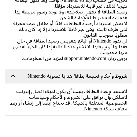
تخزينه في حساب Nintendo eShop واحد، وقد تكون البطاقة،
يجة لذلك، غير قابلة للاسترداد مؤقتًا.
يد البطاقة لا تنتهي صلاحيته، ولا توجد رسوم مرتبطة بها.
ه البطاقة غير قابلة لإعادة الشحن.
 يمكن استرداد أرصدة البطاقات نقدًا أو مقابل قيمة مخزنة
ى طرف ثالث، وهي غير قابلة للاسترداد إلا إذا كان ذلك
لوبًا بموجب القانون.
لن تقوم Nintendo أو البائع بتعويض رصيد البطاقة في حال
دانها أو سرقتها. لا تشترِ هذه البطاقة إذا كان الجزء الفضي
ها مخدوشًا.
يارة support.nintendo.com لمزيد من المعلومات.
وط وأحكام قسيمة بطاقة هدايا عضوية Nintendo:
ستخدام هذه البطاقة، يجب أن يكون لديك اتصال إنترنت
سلكي وأن توافق على الشروط والأحكام وسياسات
خصوصية المتعلقة بالشبكة. قد تحتاج أيضًا إلى إنشاء أو ربط
رّف شبكة Nintendo.