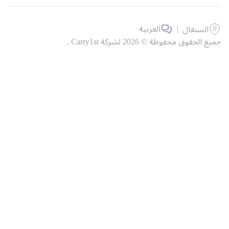
|
العربية
السنغال
حقوق محفوظة © 2026 لشركة Carry1st .