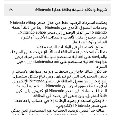
وط وأحكام قسيمة بطاقة هدايا Nintendo:
يمكنك استرداد الرصيد فقط من خلال متجر Nintendo eShop
وخدمات التسوق الأخرى من Nintendo ، بما في ذلك أنظمة
Nintendo التي توفر الوصول إلى متجر Nintendo eShop،
نزيل محتوى مثل الألعاب والميزات الأخرى، أو لشراء
عناصر (رهناً بتوفرها).
صالح للاستخدام في الولايات المتحدة فقط.
طلب استخدام هذه البطاقة اتصالاً بالإنترنت عالي السرعة،
لموافقة على اتفاقية مستخدم سياسة الخصوصية. يرجى
مراجعة اتفاقية مستخدم على support.nintendo.com قبل
شراء.
 تكون هناك حاجة إلى ملحقات وبرامج متوافقة لاستخدام
ض المحتويات التي تم تنزيلها، وهي تباع بشكل منفصل.
عند إدخال رمز تفعيل البطاقة في متجر Nintendo الإلكتروني
أو أي خدمة تسوق أخرى من Nintendo ، سيتم ربط رصيد
البطاقة بحسابك في متجر Nintendo الإلكتروني ولن يكون
بلاً للتحويل. ولن يتبقى أي رصيد في البطاقة.
لا يمكن استخدام رصيد البطاقة إلا في حساب واحد فقط
متجر Nintendo الإلكتروني.
هناك حد أقصى لرصيد الحساب غير المستخدم الذي يمكن