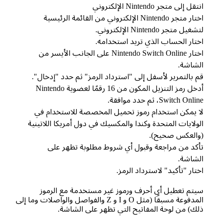
قل إلى متجر Nintendo الإلكتروني
اختار متجر Nintendo الإلكتروني من القائمة الرئيسية
غيل متجر Nintendo الإلكتروني.
تار الحساب الذي تريد استخدامه.
اختار Nintendo Switch Online على الجانب الأيسر من
شاشة.
 بالتمرير لأسفل إلى "استرداد الرمز" ثم حدد "إدخال".
أدخل رمز التنزيل المكون من 16 رقمًا لعضوية Nintendo
Switch Onl، ثم حدد موافقة.
 يمكن استخدام رموز تحميل المخصصة للاستخدام في
ولايات المتحدة وكندا والمكسيك في دول أمريكا اللاتينية
العكس صحيح).
كد من مراجعة وقبول أي شروط مطلوبة تظهر على
شاشة.
تار "تأكيد" لاسترداد الرمز.
تم تعطيل أي أحرف ورموز غير مستخدمة مع الرموز
المدفوعة مسبقًا (مثل O و I و Z والفواصل والواصلات وما إلى
ك) من لوحة المفاتيح التي تظهر على الشاشة.