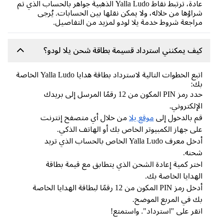
عادةً، ترتبط نقاط Yalla Ludo الذهبية جواهر بالحساب الذي تم
اؤها من خلاله، ولا يمكن نقلها بين الحسابات. يُرجى
اجعة شروط خدمة يلا لودو لمزيد من التفاصيل.
ف يمكنني استرداد قسيمة بطاقة شحن يلا لودو؟
اتبع الخطوات التالية لاسترداد بطاقة هدايا Yalla Ludo الخاصة
ك:
حدد رمز PIN المكون من 12 رقمًا المرسل إلى بريدك
إلكتروني.
 بالدخول إلى
موقع يلا
من خلال أي متصفح إنترنت
ى جهاز الكمبيوتر الخاص بك أو الهاتف الذكي.
أدخل معرف Yalla Ludo الخاص بالحساب الذي تريد
حنه.
تر كمية إعادة الشحن الذي يتطابق مع قيمة بطاقة
هدايا الخاصة بك.
أدخل رمز PIN المكون من 12 رقمًا لبطاقة الهدايا الخاصة
 في المربع الموضح.
قر على "استرداد". واستمتع!