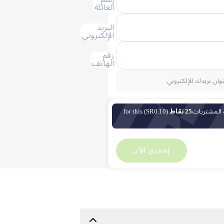
العائلة
البريد
الإلكتروني
رقم
الهاتف
نوان بريدك الإلكتروني.
 المشتريات
25 نقاط
(SR0.10) for this
SR
20.25
SR
0
إشتري الآن