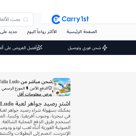
بحث الألعا
الصفحة الرئيسية
الأكثر رواجاً اليوم
جديد على arry1st
شحن فوري وتوصيل
أفضل العروض على ألع
شحن مباشر من Yalla Ludo
الدفع الآمن
الموزع الرسمي
عرض معلومات أقل
اشترِ رصيد جواهر لعبة Yalla Ludo
في نيجريا، وجنوب أفريقيا، وكينيا، ال
استخدم طرق الدفع المحلية الشائعة. 
الصوتية الفورية أثناء لعب لودو ودوم
الإنترنت. انضم إلى البطولات واكتشف