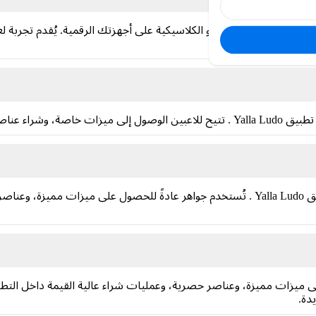
 يُتيح لك الاستمتاع بلعبة اللودو الكلاسيكية على أجهزتك الرقمية. يُقدم تج
حاء العالم.
جواهر Yalla Ludo هي عملة أخرى داخل تطبيق Yalla Ludo . تُستخدم جواهر عادةً للحصول ع
Yalla عادةً للحصول على ميزات مميزة، وعناصر حصرية، وعمليات شراء عالية القيمة د
دة.