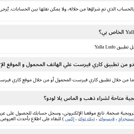
Yalla Ludo الذهبية جواهر بالحساب الذي تم شراؤها من خلاله، ولا يمكن نقلها بين الحسا
Yalla Ludo
و من تطبيق كاري فيرست علي الهاتف المحمول و الموقع الإل
 إما من خلال تطبيق كاري فيرست المحمول أو من خلال موقع كاري فيرست
ة متاحة لشراء ذهب و الماس يلا لودو؟
جية ضخمة. تابع موقعنا الإلكتروني، وسجل حسابك للحصول على عروض خ
نستجرام
،
فيسبوك
،
تيك توك
،
إكس
) للبقاء على اطلاع بأحدث العروض.