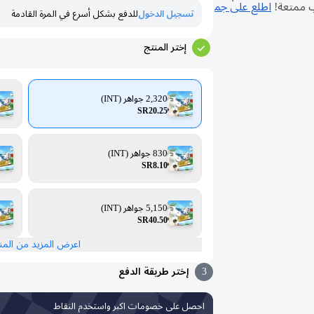
ب ممتعة!
اطلع على جم
تسجيل الدخول
للدفع بشكل أسرع في المرة القادمة
إختر المنتج
2,320 جواهر (INT)
SR20.25
830 جواهر (INT)
SR8.10
5,150 جواهر (INT)
SR40.50
اعرض المزيد من الم
3
إختر طريقة الدفع
احصل على خصومات اكبر واستخدم النقاط