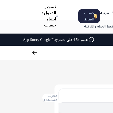
تسجيل
/
العربية
كسب
الدخول
/
النقاط
انشاء
حساب
نمط الحياة والترفيه
تقييم +4.5 على متجر Google Play وApp Store
معرف
مستخدم