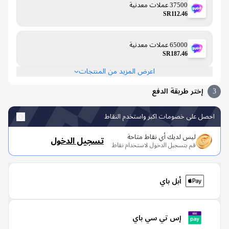
37500 عملات معدنية
SR112.46
65000 عملات معدنية
SR187.46
اعرض المزيد من المنتجات
إختر طريقة الدفع
صل على خصومات اكبر واستخدم النقاط
ليس لديك أي نقاط متاحة
تسجيل الدخول
قم بتسجيل الدخول لاستخدام نقاط
أبل باي
إس تي سي باي