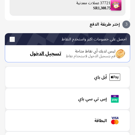
37721 عملات معدنية
SR1,308.75
إختر طريقة الدفع
صل على خصومات اكبر واستخدم النقاط
ليس لديك أي نقاط متاحة
تسجيل الدخول
قم بتسجيل الدخول لاستخدام نقاط
أبل باي
إس تي سي باي
البطاقة