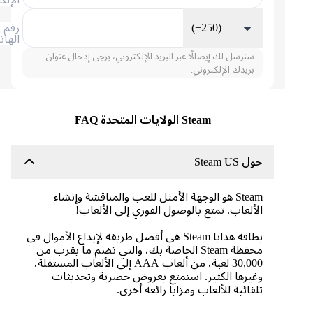
(+250)
رقم
الهاتف
سنرسل لك إيصالًا عبر البريد الإلكتروني، يرجى إدخال عنوان
بريدك الإلكتروني.
Steam الولايات المتحدة FAQ
حول Steam US
Steam هو الوجهة الأمثل للعب والمناقشة وإنشاء
الألعاب. تمتع بالوصول الفوري إلى الألعاب!
بطاقة هدايا Steam هي أفضل طريقة لإيداع الأموال في
محفظة Steam الخاصة بك، والتي تضم ما يقرب من
30,000 لعبة، من ألعاب AAA إلى الألعاب المستقلة،
وغيرها الكثير. استمتع بعروض حصرية وتحديثات
تلقائية للألعاب ومزايا رائعة أخرى.