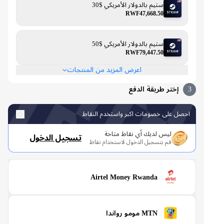
ستيم بالدولار الأمريكي $30
RWF47,668.50
ستيم بالدولار الأمريكي $50
RWF79,447.50
اعرض المزيد من المنتجات
3
إختر طريقة الدفع
احصل على خصومات اكبر واستخدم النقاط
ليس لديك أي نقاط متاحة
تسجيل الدخول
قم بتسجيل الدخول لاستخدام نقاط
Airtel Money Rwanda
MTN مومو رواندا