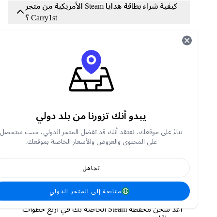
كيفية شراء بطاقة هدايا Steam الأمريكية من متجر
Carry1st ؟
اتبع الخطوات التالية لشراء بطاقة هدايا Steam الأمريكية
من متجر Carry1st:
تفضل بزيارة shop.carry1st.com
انتقل إلى أسفل الصفحة إلى فئة
بطاقات شحن الأل
عاب
اختر باقة بطاقة هدايا Steam الأمريكية التي ترغب
في شحنها الآن
يبدو أنك تزورنا من بلد دولي
أدخل عنوان بريدك الإلكتروني
بناءً على موقعك، نعتقد أنك قد تفضل المتجر الدولي، حيث ستحصل
اشتر بطاقة هدايا Steam الأمريكية الخاصة بك من
على المحتوى والعروض والأسعار الخاصة بموقعك.
خلال طرق الدفع الآمنة المحلية.
تجاهل
كيف يمكنني استرداد بطاقة هدايا Steam US
الخاصة بي؟
متابعة إلى المتجر الدولي
أعد شحن محفظة Steam الخاصة بك في أربع خطوات