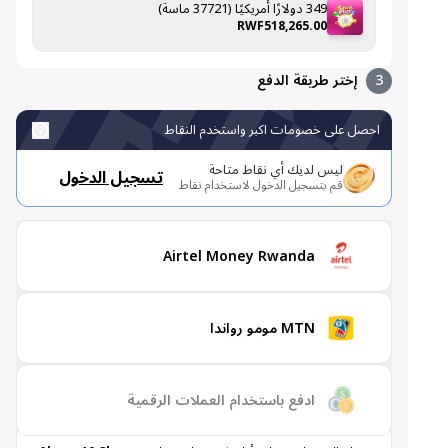
349 دولارًا أمريكيًا (37721 ماسة)
RWF518,265.00
3
إختر طريقة الدفع
احصل على خصومات اكبر واستخدم النقاط
ليس لديك أي نقاط متاحة
تسجيل الدخول
قم بتسجيل الدخول لاستخدام نقاط
Airtel Money Rwanda
MTN مومو رواندا
ادفع باستخدام العملات الرقمية