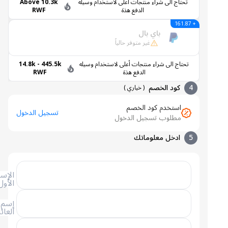
تحتاج الى شراء منتجات أعلى لاستخدام وسيله
Above 10.3k
الدفع هذة
RWF
+ 161.87
باي بال
غير متوفر حالياً
تحتاج الى شراء منتجات أعلى لاستخدام وسيله
14.8k - 445.5k
الدفع هذة
RWF
4
كود الخصم
(
خياري
)
استخدم كود الخصم
تسجيل الدخول
مطلوب تسجيل الدخول
5
ادخل معلوماتك
الإسم
الأول
إسم
العائلة