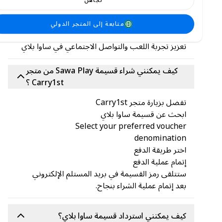
جواهر، والذي يمكن استخدامه في:
شراء الميزات المميزة
إرسال الهدايا
متابعة إلى المتجر الدولي
المشاركة في الفعاليات الخاصة
تعزيز تجربة اللعب والتواصل الاجتماعي في ساوا بلاي
كيف يمكنني شراء قسيمة Sawa Play من متجر
Carry1st ؟
تفضل بزيارة متجر Carry1st
ابحث عن قسيمة ساوا بلاي
Select your preferred voucher
denomination
اختر طريقة الدفع
إتمام عملية الدفع
ستتلقى رمز القسيمة في بريد المستلم الإلكتروني
بعد إتمام عملية الشراء بنجاح.
كيف يمكنني استرداد قسيمة ساوا بلاي؟