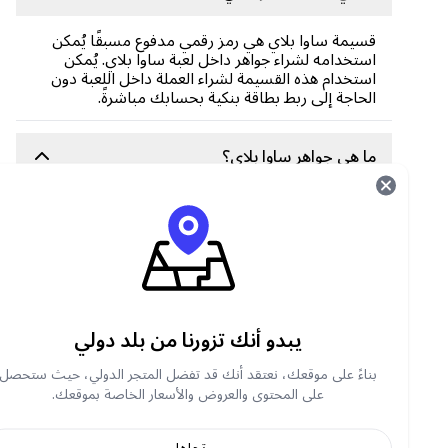
قسيمة ساوا بلاي هي رمز رقمي مدفوع مسبقًا يُمكن
استخدامه لشراء جواهر داخل لعبة ساوا بلاي. يُمكن
استخدام هذه القسيمة لشراء العملة داخل اللعبة دون
الحاجة إلى ربط بطاقة بنكية بحسابك مباشرةً.
ما هي جواهر ساوا بلاي؟
تُستخدم جواهر ساوا بلاي داخل التطبيق للأغراض
التالية:
اشترِ العناصر والميزات المميزة
ارسل الهدايا والمكافآت
المشاركة في الأنشطة والفعاليات الخاصة
حسّن تجربة اللعب الشاملة داخل التطبيق
يبدو أنك تزورنا من بلد دولي
بناءً على موقعك، نعتقد أنك قد تفضل المتجر الدولي، حيث ستحصل
ما هي استخدامات قسيمة ساوا بلاي؟
على المحتوى والعروض والأسعار الخاصة بموقعك.
يمكنك استبدال قسيمة Sawa Play للحصول على
تجاهل