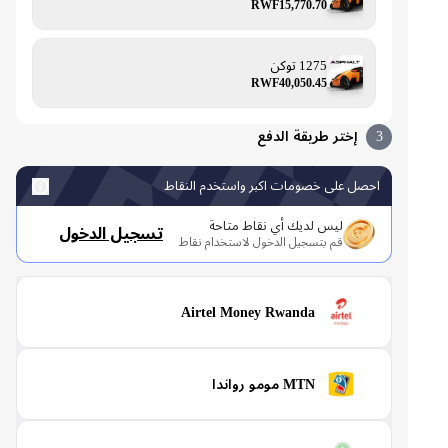
RWF15,770.70
1275 توكن
RWF40,050.45
3
إختر طريقة الدفع
احصل على خصومات اكبر واستخدم النقاط
ليس لديك أي نقاط متاحة
تسجيل الدخول
قم بتسجيل الدخول لاستخدام نقاط
Airtel Money Rwanda
MTN مومو رواندا