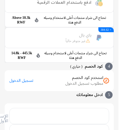
ادفع باستخدام العملات الرقمية
تحتاج الى شراء منتجات أعلى لاستخدام وسيله
Above 10.3k
الدفع هذة
RWF
+ 384.62
باي بال
غير متوفر حالياً
تحتاج الى شراء منتجات أعلى لاستخدام وسيله
14.8k - 445.5k
الدفع هذة
RWF
4
كود الخصم
(
خياري
)
استخدم كود الخصم
تسجيل الدخول
مطلوب تسجيل الدخول
5
ادخل معلوماتك
الإسم
الأول