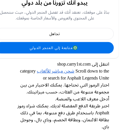
يبدو أنك تزورنا من بلد دولي
أكمل مئات الأحداث في وضع المهمات الفردية وواجه
ما يصل إلى 8 لاعبين في الوقت الفعلي في وضع تعدد
بناءً على موقعك، نعتقد أنك قد تفضل المتجر الدولي، حيث ستحصل
اللاعبين. يمكنك حتى إنشاء نادي سباق خاص بك
على المحتوى والعروض والأسعار الخاصة بموقعك.
وتجنيد لاعبين للتنافس كفريق ليكونوا الأفضل في
العالم! سارع وانضم إلينا.
تجاهل
متابعة إلى المتجر الدولي
كيفية أشحن أسفلت ليجندس يونيت
انتقل إلى shop.carry1st.com
Scroll down to the
شحن مباشر للألعاب
category
or search for Asphalt Legends Unite
اختار الرموز التي تحتاجها. يمكنك الاختيار من بين
مجموعة متنوعة من الفئات، حسب ميزانيتك.
أدخل معرف اللاعب والمنصة.
اختر طريقة الدفع المفضلة لديك. يمكنك شراء رموز
Asphalt باستخدام طرق دفع متنوعة، بما في ذلك
بطاقة الائتمان، وبطاقة الخصم، وباي بال، وجوجل
باي.