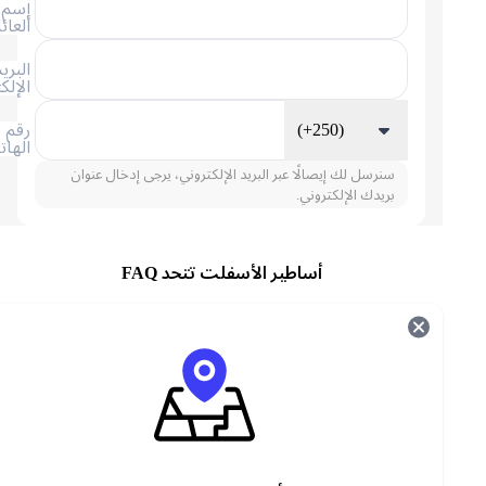
إسم
العائلة
البريد
الإلكتروني
(+250)
رقم
الهاتف
سنرسل لك إيصالًا عبر البريد الإلكتروني، يرجى إدخال عنوان
بريدك الإلكتروني.
أساطير الأسفلت تتحد FAQ
نبذة عن لعبة أسفلت ليجندس يونيت
كُن السائق الأكثر جرأة وكُن أسطورة الأسفلت التالية
في تجربة سباق الآركيد الجديدة. في أسفلت ليجندس،
سيتمكن اللاعبون من قيادة أكثر من 50 سيارة أحلام
متميزة عبر أكثر المواقع المذهلة في العالم الحقيقي.