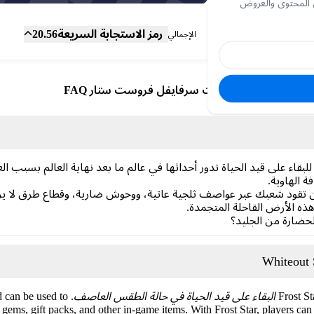
 المحتوى والعروض
المجموع الفرعي
Fee
رمز الاستجابة السريعة
20.56
الإجمالي
وايت آوت سرفايفل فروست ستار FAQ
ي لعبة استراتيجية للبقاء على قيد الحياة تدور أحداثها في عالم ما بعد نهاية العالم 
 الهاوية.
أن تقود شعبك عبر عواصف ثلجية عاتية، ووحوش ضارية، وقطاع طرق لا يرحمو
ذه الأرض القاحلة المتجمدة.
الحضارة من الجليد؟
Frost St
البقاء على قيد الحياة في حالة الطقس العاصف
nd can be used to
gems, gift packs, and other in-game items. With Frost Star, players can 