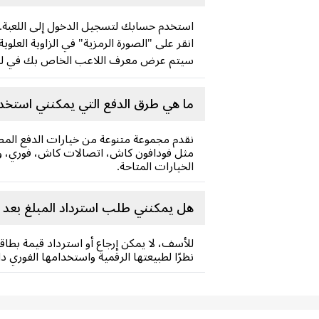
استخدم حسابك لتسجيل الدخول إلى اللعبة.
انقر على "الصورة الرمزية" في الزاوية العلوي
سيتم عرض معرف اللاعب الخاص بك في لعبة teout Survival
ما هي طرق الدفع التي يمكنني استخدامها لشراء iteout Survival Frost Star
نقدم مجموعة متنوعة من خيارات الدفع المص
مثل فودافون كاش، اتصالات كاش، فوري، وغي
الخيارات المتاحة.
هل يمكنني طلب استرداد المبلغ بعد شراء لعبة hiteout Survival Frost Star
نظرًا لطبيعتها الرقمية واستخدامها الفوري دا