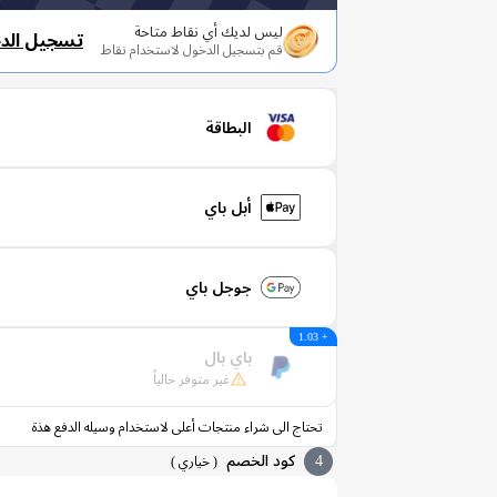
ليس لديك أي نقاط متاحة
تسجيل الد
قم بتسجيل الدخول لاستخدام نقاط
البطاقة
أبل باي
جوجل باي
+ 1.03
باي بال
غير متوفر حالياً
تحتاج الى شراء منتجات أعلى لاستخدام وسيله الدفع هذة
4
كود الخصم
(
خياري
)