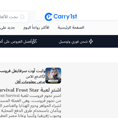
بحث الألعا
الصفحة الرئيسية
الأكثر رواجاً اليوم
جديد على arry1st
شحن فوري وتوصيل
أفضل العروض على ألع
وايت آوت سرفايفل فروست
الدفع الآمن
عرض معلومات أقل
اشترِ لعبة Whiteout Survival Frost Star
من نجوم فروست، وهي العملة المستخ
لشراء الجواهر وحزم الهدايا والعناصر الم
وبأمان باستخدام طرق الدفع المحلية ا
وجنوب إفريقيا وكينيا وغانا مصر الم