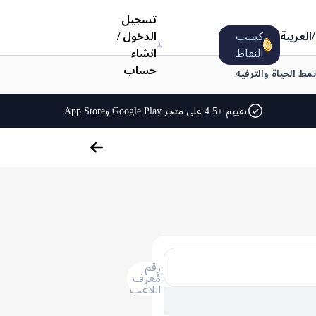
تسجيل
/
العربية
كسب
الدخول
/
النقاط
انشاء
حساب
نمط الحياة والترفيه
تقييم +4.5 على متجر Google Play وApp Store
رقم
مُعرف
اللاعب