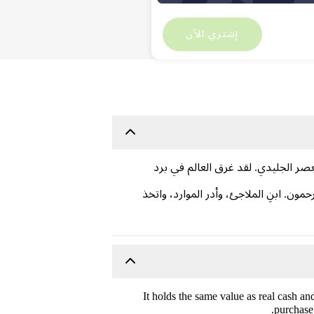
رمز الاستجابة السريعة
20.56
رمز الاستجابة السريعة
0
إشتري الآن
بسبب العصر الجليدي. لقد غرق العالم في برد
ن. ابنِ الملاجئ، وأدر الموارد، واتخذ
. It holds the same value as real cash a
purchase 