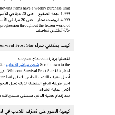
ollowing items have a weekly purchase limit.
1,999 نجمة الصقيع – حتى 20 مرة في الأسبوع
4,999 فروست ستار – حتى 20 مرة في الأسبوع
r progression throughout the frozen world of
حالة الطقس العاصف
.
كيف يمكنني شراء Whiteout Survival Frost Star من متجر Carry1st ؟
تفضلوا بزيارة shop.carry1st.com
Scroll down to the
شحن مباشر للألعاب
category or Search Whiteout Survival Frost Star
اختار باقة Whiteout Survival Frost Star التي ترغب بها
أدخل معرف اللاعب الخاص بك في لعبة Whiteout Survival Frost Star.
اختر طريقة الدفع المفضلة لديك (مثل التحوي
أكمل عملية الشراء.
بعد إتمام عملية الدفع، ستتلقى مشترياتك مباشرة في حسابك عل
كيفية العثور على مُعرّف اللاعب في لعبة teout Survival