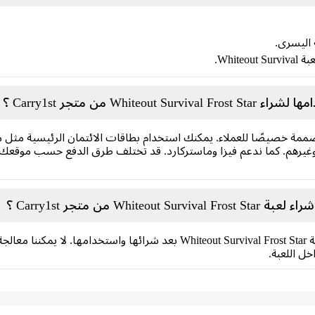
ة اليسرى.
Whi.
Wh من متجر Carry1st ؟
ممة خصيصًا للعملاء. يمكنك استخدام بطاقات الائتمان الرئيسية مثل مح
رهم. كما ندعم فيزا وماستركارد. قد تختلف طرق الدفع حسب موقعك، يم
W من متجر Carry1st ؟
للأسف، لا يمكن إرجاع أو استرداد قيمة بطاقة Whiteout Survival Frost Star بعد
خل اللعبة.