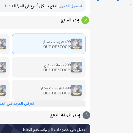
.
تسجيل الدخول
للدفع بشكل أسرع في المرة القادمة
إختر المنتج
499 فروست ستار
OUT OF STOC K
299 نجمة الصقيع
OUT OF STOC K
1999 فروست ستار
OUT OF STOC K
اعرض المزيد من الم
3
إختر طريقة الدفع
احصل على خصومات اكبر واستخدم النقاط