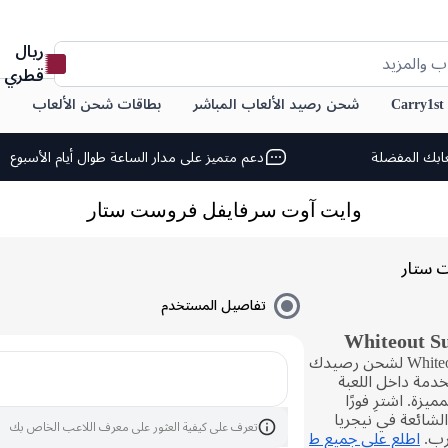
ريال
ب والمزيد
قطري
C
شحن رصيد الألعاب المباشر
بطاقات شحن الألعاب
ابك المفضلة
دعم متميز على مدار الساعة طوال أيام الأسبوع
وايت آوت سرفايفل فروست ستار
 ستار
تفاصيل المستخدم
اشترِ نجوم فروست للعبة Whiteout Survival لشحن رصيدك
دمة داخل اللعبة
ميزة. اشترِ فورًا
لشائعة في نيجريا
تعرف على كيفية العثور على معرف اللاعب الخاص بك
غرب.
اطلع على جميع ط