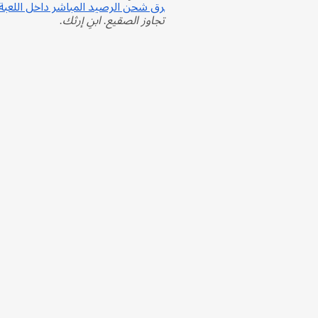
رق شحن الرصيد المباشر داخل اللعبة
تجاوز الصقيع. ابنِ إرثك.