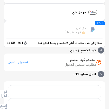
جوجل باي
باي بال
غير متوفر حالياً
اج الى شراء منتجات أعلى لاستخدام وسيله الدفع هذة
36.4 - 1k QR
كود الخصم
(
خياري
)
استخدم كود الخصم
تسجيل الدخول
مطلوب تسجيل الدخول
ادخل معلوماتك
الإسم
الأول
إسم