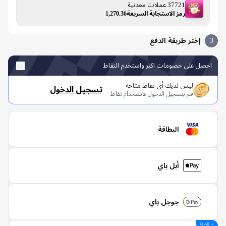
37721 عملات معدنية
رمز الاستجابة السريعة1,270.36
إختر طريقة الدفع
صل على خصومات اكبر واستخدم النقاط
ليس لديك أي نقاط متاحة
تسجيل الدخول
قم بتسجيل الدخول لاستخدام نقاط
البطاقة
أبل باي
جوجل باي