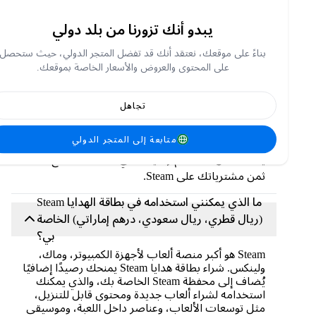
قطري، ريال سعودي، درهم إماراتي) الخاصة بي؟
يبدو أنك تزورنا من بلد دولي
قم بشحن محفظة Steam الخاصة بك في أربع خطوات
بسيطة!
بناءً على موقعك، نعتقد أنك قد تفضل المتجر الدولي، حيث ستحصل
على المحتوى والعروض والأسعار الخاصة بموقعك.
تسجيل الدخول إلى
محفظة حساب Steam
الخاصة
بك.
تجاهل
أدخل رقم رمز الهدية الخاص بك وانقر فوق متابعة.
إذا كان ذلك ممكنًا، فسيتم تحويل قيمة بطاقتك
متابعة إلى المتجر الدولي
إلى العملة المحلية لديك.
يمكنك الآن استخدام رصيدك في محفظتك لدفع
ثمن مشترياتك على Steam.
ما الذي يمكنني استخدامه في بطاقة الهدايا Steam
(ريال قطري، ريال سعودي، درهم إماراتي) الخاصة
بي؟
Steam هو أكبر منصة ألعاب لأجهزة الكمبيوتر، وماك،
ولينكس. شراء بطاقة هدايا Steam يمنحك رصيدًا إضافيًا
يُضاف إلى محفظة Steam الخاصة بك، والذي يمكنك
استخدامه لشراء ألعاب جديدة ومحتوى قابل للتنزيل،
مثل توسعات الألعاب، وعناصر داخل اللعبة، وموسيقى