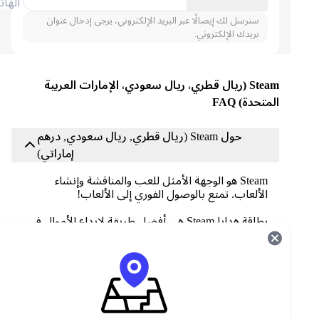
الهاتف
سنرسل لك إيصالًا عبر البريد الإلكتروني، يرجى إدخال عنوان
بريدك الإلكتروني.
Steam (ريال قطري، ريال سعودي، الإمارات العربية
المتحدة) FAQ
حول Steam (ريال قطري, ريال سعودي, درهم
إماراتي)
Steam هو الوجهة الأمثل للعب والمناقشة وإنشاء
الألعاب. تمتع بالوصول الفوري إلى الألعاب!
بطاقة هدايا Steam هي أفضل طريقة لإيداع الأموال في
محفظة Steam الخاصة بك، والتي تضم ما يقرب من
30,000 لعبة، من ألعاب AAA إلى الألعاب المستقلة،
وغيرها الكثير. استمتع بعروض حصرية وتحديثات
تلقائية للألعاب ومزايا رائعة أخرى.
كيف يمكنني استرداد بطاقة الهدايا Steam (ريال