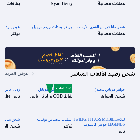
عملات معدنية
Nyan Berry
بطاقات ال
شحن دلتا فورس الشرق الأوسط
جواهر وباقات لوردز موبايل
هونور اوف كين
عملات معدنية
توكنز
نقاط خصم
اكسب النقاط
مع
كاري فيرست
و وفر أموالك
في كل مرة تشحن فيها العابك المفضلة
شحن رصيد الألعاب المباشر
عرض المزيد
تخفيضات
جواهر موبايل ليجندز
كول أوف دوتي: موبايل
رويال باس بب
شحن الجواهر
نقاط COD والباتل باس
باس Elite
تذكرة TWILIGHT PASS MOBILE
أسفلت ليجندس يونيت
شحن مباشر للع
LEGENDS جواهر الأسبوعية
توكنز
شحن الجوا
باس