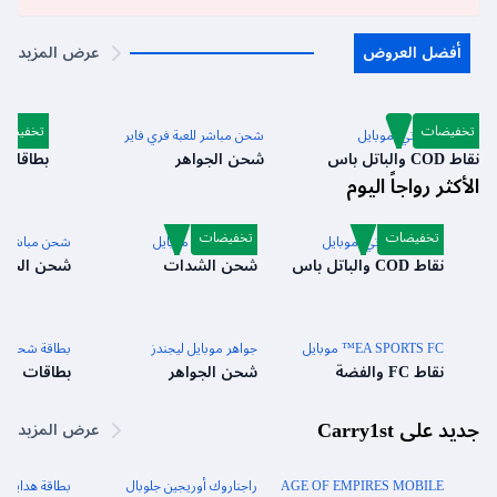
أفضل العروض
عرض المزيد
تخفيضات
تخفيضا
كول أوف دوتي: موبايل
شحن مباشر للعبة فري فاير
بطاقة شح
نقاط COD والباتل باس
شحن الجواهر
بطاقات
الأكثر رواجاً اليوم
تخفيضات
تخفيضات
كول أوف دوتي: موبايل
شدات ببجي موبايل
شحن مباشر للع
نقاط COD والباتل باس
شحن الشدات
شحن الجوا
EA SPORTS FC™ موبايل
جواهر موبايل ليجندز
بطاقة شحن فر
نقاط FC والفضة
شحن الجواهر
بطاقات ال
جديد على Carry1st
عرض المزيد
AGE OF EMPIRES MOBILE
راجناروك أوريجين جلوبال
بطاقة هدايا كام