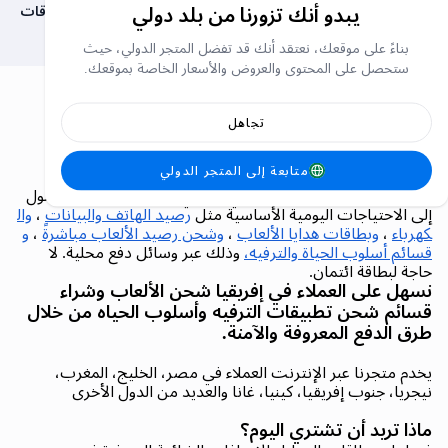
يبدو أنك تزورنا من بلد دولي
بطاقات ال
بناءً على موقعك، نعتقد أنك قد تفضل المتجر الدولي، حيث
ستحصل على المحتوى والعروض والأسعار الخاصة بموقعك.
تجاهل
كاري فيرست (Carry1st).. المتجر
الإلكتروني الرائد في إفريقيا
متابعة إلى المتجر الدولي
متجر Carry1st هو متجر إلكتروني أفريقي رائد يوفر سهولة الوصول
إلى الاحتياجات اليومية الأساسية مثل
رصيد الهاتف والبيانات
،
وال
كهرباء
،
وبطاقات هدايا الألعاب
،
وشحن رصيد الألعاب مباشرةً
،
و
قسائم أسلوب الحياة والترفيه،
وذلك عبر وسائل دفع محلية. لا
حاجة لبطاقة ائتمان.
نسهل على العملاء في إفريقيا شحن الألعاب وشراء
قسائم شحن تطبيقات الترفيه وأسلوب الحياه من خلال
طرق الدفع المعروفة والآمنة.
يخدم متجرنا عبر الإنترنت العملاء في مصر، الخليج، المغرب،
نيجريا، جنوب إفريقيا، كينيا، غانا والعديد من الدول الأخرى
ماذا تريد أن تشتري اليوم؟