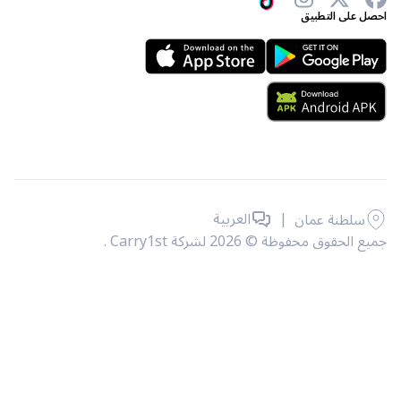
 على التطبيق
|
العربية
سلطنة عمان
حقوق محفوظة © 2026 لشركة Carry1st .