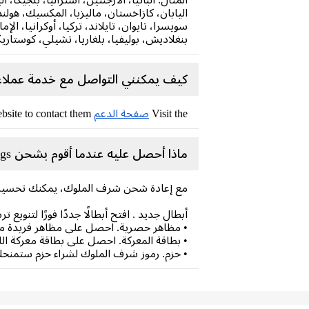
اليابان، كازاخستان، ماليزيا، المكسيك، هولندا،
سويسرا، تايوان، تايلاند، تركيا، أوكرانيا، الإ
بنغلاديش، بوليفيا، بلغاريا، تشيلي، كوستاريكا
كيف يمكنني التواصل مع خدمة عملاء Honor of Kings
Visit the
صفحة الدعم
on the Honor of Kings website to contact them.
ماذا أحصل عليه عندما أقوم بشحن Honor of Kings؟
مع إعادة شحن شرف الملوك، يمكنك تحسين 
أبطال جديد . افتح أبطالًا جددًا فورًا لتنو
• مظاهر حصرية. احصل على مظاهر فريدة من 
• بطاقة المعركة. احصل على بطاقة معركة اللعبة مع إعادة شحن Honor of Kings، وافتح تحديات
• حزم. رموز شرف الملوك لشراء حزم ستمنحك