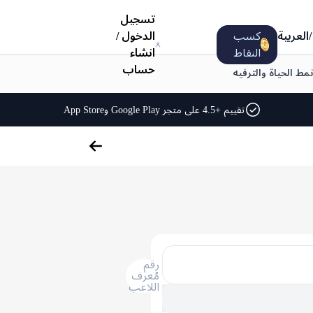
تسجيل
/
العربية
كسب
الدخول
/
النقاط
انشاء
حساب
نمط الحياة والترفيه
تقييم +4.5 على متجر Google Play وApp Store
رقم
مُعرف
اللاعب