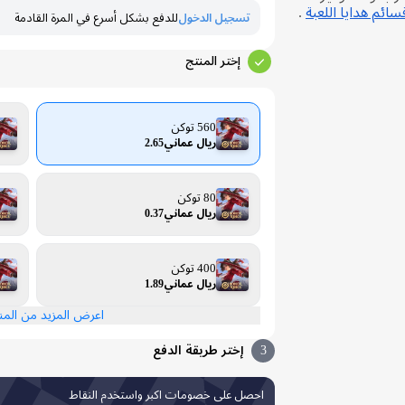
ائم هدايا اللعبة
.
تسجيل الدخول
للدفع بشكل أسرع في المرة القادمة
إختر المنتج
560 توكن
ريال عماني2.65
80 توكن
ريال عماني0.37
400 توكن
ريال عماني1.89
اعرض المزيد من الم
3
إختر طريقة الدفع
احصل على خصومات اكبر واستخدم النقاط