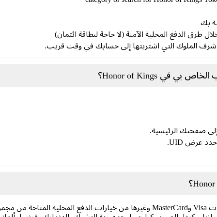
صة بك
ز شرف الملوك التي اشتريتها إلى حسابك في وقت قريب.
في Honor of Kings؟
إلى صفحتك الرئيسية.
دد عرض UID.
يمكنك إجراء عمليات الشراء باستخدام بطاقات Visa وMasterCard وغيرها من خيارات ا
البرازيل، كندا، الصين، كولومبيا، جمهورية التشيك، الدنمارك، فرنسا، ألمانيا، 