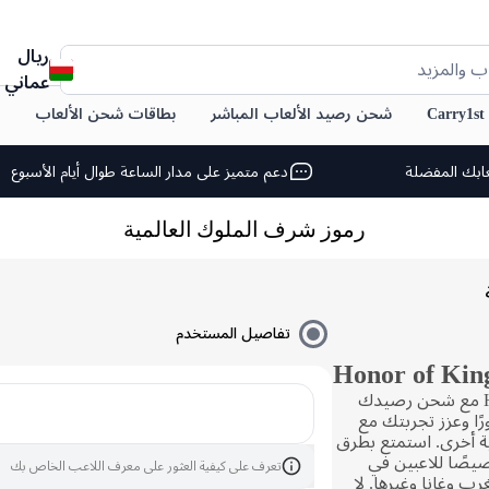
ريال
ب والمزيد
عماني
C
شحن رصيد الألعاب المباشر
بطاقات شحن الألعاب
ابك المفضلة
دعم متميز على مدار الساعة طوال أيام الأسبوع
رموز شرف الملوك العالمية
تفاصيل المستخدم
ارتقِ بتجربة لعبك في Honor of Kings مع شحن رصيدك
سابك فورًا وعزز تجربتك مع
ة أخرى. استمتع بطرق
صًا للاعبين في
تعرف على كيفية العثور على معرف اللاعب الخاص بك
رب وغانا وغيرها. لا