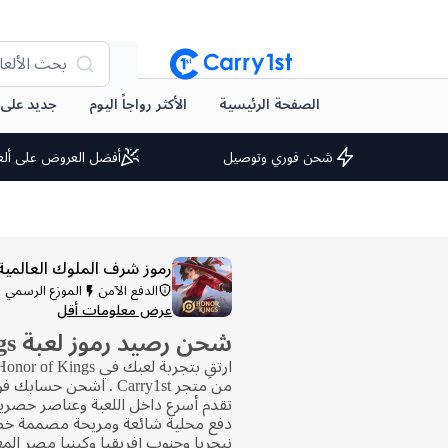
بحث الألعا
الصفحة الرئيسية
الأكثر رواجاً اليوم
جديد على arry1st
شحن فوري وتوصيل
أفضل العروض على ألع
رموز شرف الملوك العالمية
الدفع الآمن
الموزع الرسمي
عرض معلومات أقل
شحن رصيد رموز لعبة Honor of Kings
من متجر Carry1st . اشحن ح
تقدم أسرع داخل اللعبة وعناصر حصري
دفع محلية شائعة ومريحة مصممة خصي
نيجريا وجنوب إفريقيا وكينيا مصر المغ