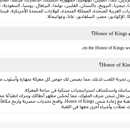
 نيجريا، النرويج، باكستان، الفلبين، بولندا، البرتغال، روسيا، السعودية، س
مارات العربية المتحدة، المملكة المتحدة، الولايات المتحدة الأمريكية، فيتنام،
، الإكوادور، مصر، السلفادور، غانا، وغواتيمالا.
؟
تجربة اللعب لديك، مما يضمن لك خوض كل معركة بمهارة وأسلوب مميز
يع ترسانتك واستكشاف استراتيجيات مبتكرة في ساحة المعركة.
خلال شحن شرف الملوك، مما يُحسّن مظهر أبطالك ويترك انطباعًا مميزً
 حصرية واربح مكافآت تُحسّن تجربة لعبك.
 عملات وأشياء أخرى معها في اللعبة.