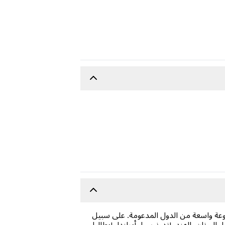
لدفع المحلية المتاحة من مجموعة واسعة من الدول المدعومة. على سبيل
اليونان، الهند، إندونيسيا، أيرلندا، إيطاليا،