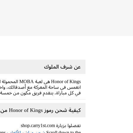
عن شرف الملوك
Honor of Kings هي لعبة MOBA المحمولة الأكثر شعبية في العالم، والتي توفر تجربة تنافسية فائقة على الأجهزة المحمولة.
انغمس في ساحة المعركة مع أصدقائك، واختر 
في كل مباراة، يتقدم فريق مكون من خمسة لا
كيفية شحن رموز Honor of Kings من متجر Carry1st ؟
تفضلوا بزيارة shop.carry1st.com
Scroll down to the
شحن مباشر للألعاب
category or search for Honor of Kings Tokens