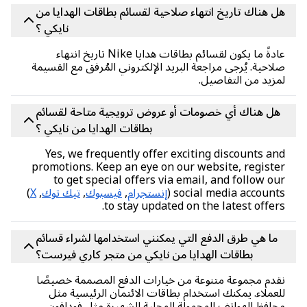
 هناك تاريخ انتهاء صلاحية لقسائم بطاقات الهدايا من
نايكي ؟
عادةً ما يكون لقسائم بطاقات هدايا Nike تاريخ انتهاء
احية. يُرجى مراجعة البريد الإلكتروني المُرفق مع القسيمة
زيد من التفاصيل.
ل هناك أي خصومات أو عروض ترويجية متاحة لقسائم
بطاقات الهدايا من نايكي ؟
Yes, we frequently offer exciting discounts a
promotions. Keep an eye on our website, regist
to get special offers via email, and follow o
social media accounts
إنستجرام
,
فيسبوك
,
تيك توك
,
X
)
to stay updated on the latest offer
ما هي طرق الدفع التي يمكنني استخدامها لشراء قسائم
بطاقات الهدايا من نايكي من متجر كاري فيرست؟
دم مجموعة متنوعة من خيارات الدفع المصممة خصيصًا
عملاء. يمكنك استخدام بطاقات الائتمان الرئيسية مثل
افظ الهواتف المحمولة المحلية الشهيرة مثل فودافون