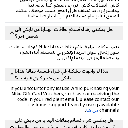
ش، اتصالات كاش، فوري، وغيرهم. كما ندعم فيزا
استركارد. قد تختلف طرق الدفع حسب موقعك، يمكنك
تحقق أثناء إتمام عملية الدفع من الخيارات المتاحة.
هل يمكنني إهداء قسائم بطاقات الهدايا من نايكي إلى
شخص آخر ؟
نعم، يمكنك شراء قسائم بطاقات هدايا Nike كهدايا. ما عليك
ى إدخال عنوان البريد الإلكتروني للمستلم أثناء الشراء،
يصله الرمز في بريده الإلكتروني.
ماذا لو واجهت مشكلة في شراء قسيمة بطاقة هدايا
نايكي من متجر كاري فيرست؟
If you encounter any issues while purchasing yo
Nike Gift Card Vouchers, such as not receiving t
code in your recipient email, please contact o
customer support team by using availab
channel
من هنا
.
هل يمكنني شراء قسائم بطاقات الهدايا من نايكي على
كل من تطبيق كاري فيرست للهاتف المحمول والموقع