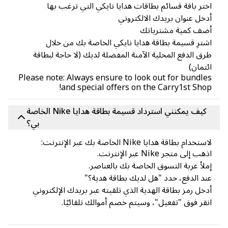
تر باقة قسائم بطاقات هدايا نايكي التي ترغب بها
خل عنوان بريدك الالكتروني
ضف كمية مشترياتك
ترِ قسيمة بطاقة هدايا نايكي الخاصة بك من خلال
ق الدفع المحلية الآمنة المفضلة لديك (لا حاجة لبطاقة
تمان)
Please note: Always ensure to look out for bundl
and special offers on the Carry1st Sho
كيف يمكنني استرداد قسيمة بطاقة هدايا Nike الخاصة
بي؟
تخدام بطاقة هدايا Nike الخاصة بك عبر الإنترنت:
ب إلى متجر Nike عبر الإنترنت.
لأ عربة التسوق الخاصة بك بالعناصر.
د الدفع، حدد "هل لديك بطاقة هدية؟"
خل رمز بطاقة الهدية الذي تلقيته عبر بريدك الإلكتروني
قر فوق "تفعيل"، وسيتم خصم أموالك تلقائيًا.