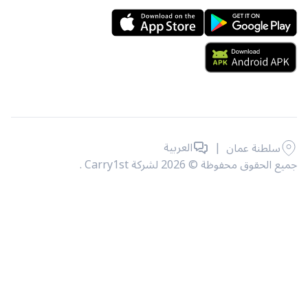
|
العربية
سلطنة عمان
حقوق محفوظة © 2026 لشركة Carry1st .