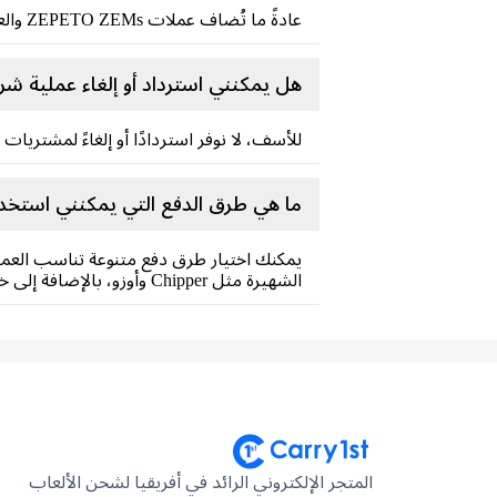
عادةً ما تُضاف عملات ZEPETO ZEMs والعملات المعدنية إلى حسابك فورًا. مع ذلك، قد تحدث تأخيرات أحيانًا بسبب ضغط البيانات على الخادم.
هل يمكنني استرداد أو إلغاء عملية شراء PETO ZEMs & Coins
للأسف، لا نوفر استردادًا أو إلغاءً لمشتريات ZEPETO ZEMs والعملات المعدنية. يُرجى مراجعة طلبك جيدًا قبل تأكيد الدفع.
ما هي طرق الدفع التي يمكنني استخدامها لإجراء عمليات شراء s
يمكنك اختيار طرق دفع متنوعة تناسب العملاء
الشهيرة مثل Chipper وأوزو، بالإضافة إلى خيارات الدفع الدولية مثل باي بال. تأكيد أثناء الدفع لمعرفة طرق الدفع المتاحة حسب موقعك.
المتجر الإلكتروني الرائد في أفريقيا لشحن الألعاب