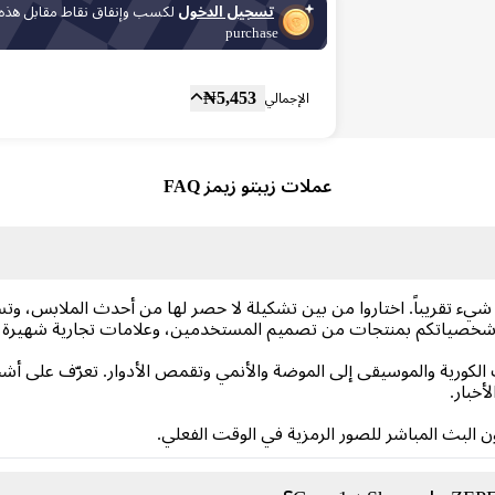
تسجيل الدخول
لكسب وإنفاق نقاط مقابل هذه
purchase
المجموع الفرعي
Fee
₦
5,453
الإجمالي
عملات زيبتو زيمز FAQ
ل شيء تقريباً. اختاروا من بين تشكيلة لا حصر لها من أحدث الملابس، و
وا شخصياتكم بمنتجات من تصميم المستخدمين، وعلامات تجارية شهيرة،
​الكورية والموسيقى إلى الموضة والأنمي وتقمص الأدوار. تعرّف على أ
أخبار.
 البث المباشر للصور الرمزية في الوقت الفعلي.