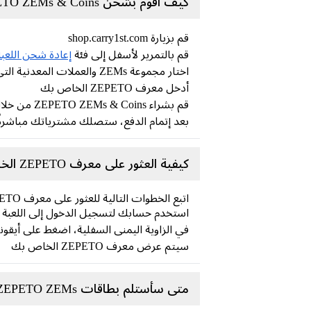
كيف أقوم بشحن ZEPETO ZEMs & Coins على Carry1st Shop؟
قم بزيارة shop.carry1st.com
قم بالتمرير لأسفل إلى فئة
إعادة شحن اللعب
اختار مجموعة ZEMs والعملات المعدنية التي تريدها
أدخل معرف ZEPETO الخاص بك
قم بشراء ZEPETO ZEMs & Coins من خلال طرق الدفع المحلية الآمنة (لا حاجة إلى بطاقة ائتمان)
بعد إتمام الدفع، ستصلك مشترياتك مباشرة
كيفية العثور على معرف ZEPETO الخاص بك؟
اتبع الخطوات التالية للعثور على معرف ZEPETO الخاص بك:
استخدم حسابك لتسجيل الدخول إلى اللعبة
في الزاوية اليمنى السفلية، اضغط على أيق
سيتم عرض معرف ZEPETO الخاص بك
متى سأستلم بطاقات ZEPETO ZEMs والعملات المعدنية الخاصة بي بعد إعادة الشحن؟