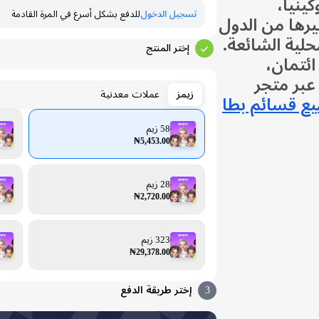
كينيا،
تسجيل الدخول
للدفع بشكل أسرع في المرة القادمة
يرها من الدول
لية الشائعة.
إختر المنتج
ائتمان،
بر متجر
زيمز
عملات معدنية
يع قسائم بطا
58 زيم
₦5,453.00
28 زيم
₦2,720.00
323 زيم
₦29,378.00
3
إختر طريقة الدفع