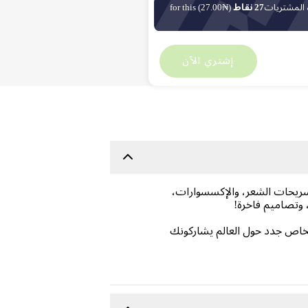
 المشتريات
27 نقاط
(₦27.00) for this
₦
5,453
₦
0
إشتري الآن
تسريحات الشعر، والإكسسوارات،
 وتصاميم فاخرة!
شخاص جدد حول العالم يشاركونك