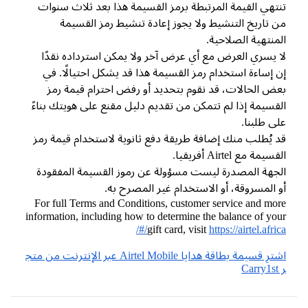
تنتهي القيمة المرتبطة برمز القسيمة هذا بعد ثلاث سنوات
من تاريخ التنشيط ولا يجوز إعادة تنشيط رمز القسيمة
المنتهية الصلاحية.
لا يسري العرض مع أي عرض آخر ولا يمكن استرداده نقدًا
إن إساءة استخدام رمز القسيمة هذا قد يشكل احتيالًا. في
بعض الحالات، قد نقوم بتحديد أو رفض احترام قيمة رمز
القسيمة إذا لم تتمكن من تقديم دليل مقنع على هويتك بناءً
على طلبنا.
قد يُطلب منك إضافة طريقة دفع ثانوية لاستخدام قيمة رمز
القسيمة مع Airtel أفريقيا.
الجهة المصدرة ليست مسؤولة عن رموز القسيمة المفقودة
أو المسروقة، أو الاستخدام غير المصرح به.
For full Terms and Conditions, customer service and more
information, including how to determine the balance of your
gift card, visit
https://airtel.africa/#/
اشترِ قسيمة بطاقة هدايا Airtel Mobile عبر الإنترنت من متج
ر Carry1st