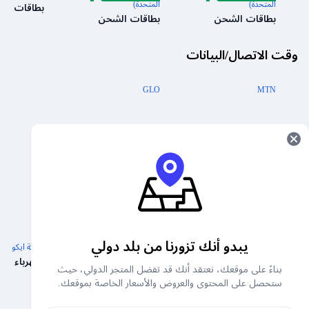
المتحدة)
المتحدة)
بطاقات ال
بطاقات الشحن
بطاقات الشحن
وقت الاتصال/البيانات
GLO
MTN
AIRTEL
9MOBILE
كهرباء
يبدو أنك تزورنا من بلد دولي
كهرباء أبوجا
كهرباء اي كي اي دي سي
شركة ايكو للكه
الكهرباء
الكهرباء
الكهرباء
بناءً على موقعك، نعتقد أنك قد تفضل المتجر الدولي، حيث
ستحصل على المحتوى والعروض والأسعار الخاصة بموقعك.