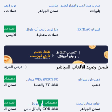
شحن رصيد الحب والفضاء العميق
شاميت
بوبو لايف
بلورات
شحن الجواهر
عملات معد
خصم بنسبة 2%
اشتراك EXITLAG
دلتا فورس توب أب جلوبال
شحن مارفل را
عملات معدنية
لاتيس
نقاط خصم
اكسب النقاط
مع
كاري فيرست
و وفر أموالك
في كل مرة تشحن فيها العابك المفضلة
شحن رصيد الألعاب المباشر
عرض المزيد
تخفيضات
ذهب بلود سترايك
EA SPORTS FC™ موبايل
شدات ببجي م
ذهب
نقاط FC والفضة
شحن الشد
تخفيضات
خصم بنسبة 9%
جواهر موبايل ليجندز
كول أوف دوتي: موبايل
شحن مباشر للع
شحن الجواهر
نقاط COD والباتل باس
شحن الجوا