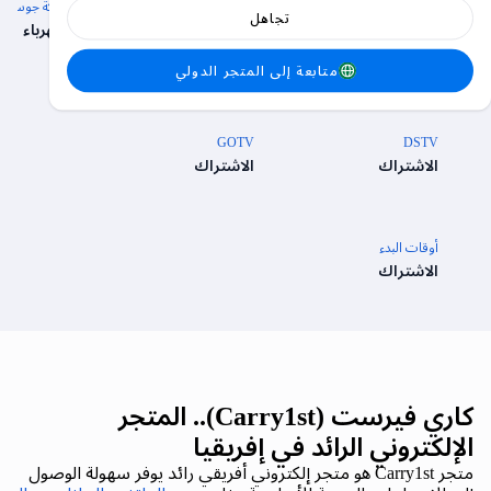
كهرباء KADUNA
كهرباء إينوغو
شركة جوس للك
تجاهل
الكهرباء
الكهرباء
الكهرباء
متابعة إلى المتجر الدولي
اشتراكات التلفزيون
GOTV
DSTV
الاشتراك
الاشتراك
أوقات البدء
الاشتراك
كاري فيرست (Carry1st).. المتجر
الإلكتروني الرائد في إفريقيا
متجر Carry1st هو متجر إلكتروني أفريقي رائد يوفر سهولة الوصول