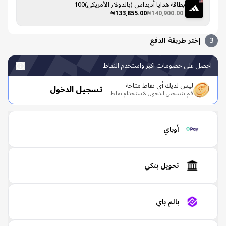
بطاقة هدايا أديداس (بالدولار الأمريكي)100
₦133,855.00
₦140,900.00
إختر طريقة الدفع
صل على خصومات اكبر واستخدم النقاط
ليس لديك أي نقاط متاحة
تسجيل الدخول
قم بتسجيل الدخول لاستخدام نقاط
أوباي
تحويل بنكي
بالم باي