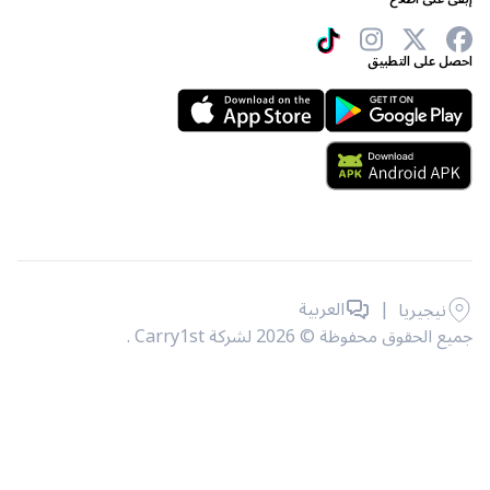
 على التطبيق
|
العربية
نيجيريا
حقوق محفوظة © 2026 لشركة Carry1st .