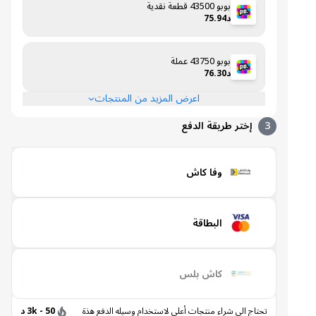
بوبو 43500 قطعة نقدية
د75.94
بوبو 43750 عملة
د76.30
اعرض المزيد من المنتجات
3
إختر طريقة الدفع
وفا كاش
البطاقة
كاش بلس
تحتاج الى شراء منتجات أعلى لاستخدام وسيله الدفع هذة
50 - 3k د