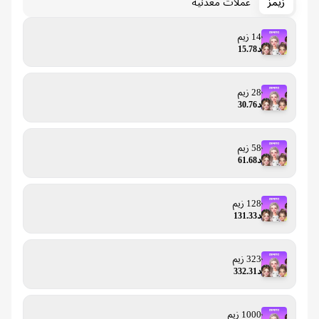
زيمز
عملات معدنية
14 زيم
د15.78
28 زيم
د30.76
58 زيم
د61.68
128 زيم
د131.33
323 زيم
د332.31
1000 زيم