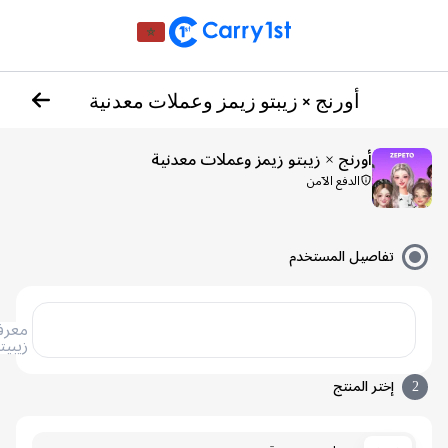
أورنج × زيبتو زيمز وعملات معدنية
أورنج × زيبتو زيمز وعملات معدنية
الدفع الآمن
تفاصيل المستخدم
معرف
زيبيتو
إختر المنتج