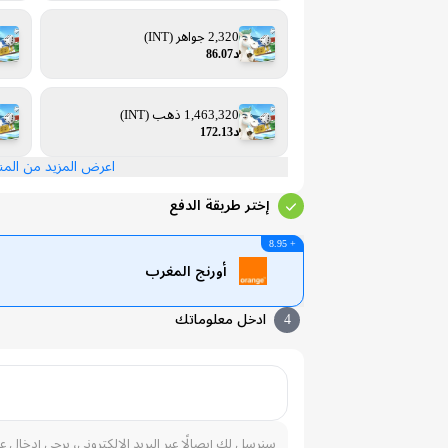
2,320 جواهر (INT)
د86.07
1,463,320 ذهب (INT)
د172.13
اعرض المزيد من الم
إختر طريقة الدفع
+ 8.95
أورنج المغرب
4
ادخل معلوماتك
سنرسل لك إيصالًا عبر البريد الإلكتروني، يرجى إدخال ع