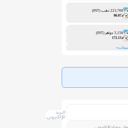
223,700 ذهب (INT)
د86.07
5,150 جواهر (INT)
د172.13
نتجات
البريد
الإلكتروني
نوان بريدك الإلكتروني.