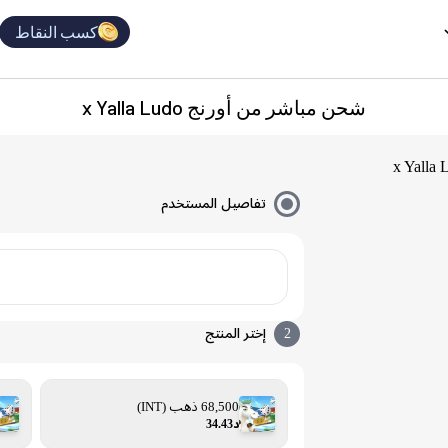
كسب النقاط
شحن مباشر من أورنج x Yalla Ludo
تفاصيل المستخدم
2
إختر المنتج
68,500 ذهب (INT)
د34.43