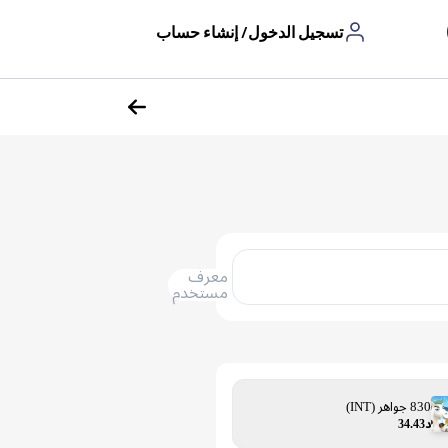
تسجيل الدخول/ إنشاء حساب
معرف
مستخدم
830 جواهر (INT)
د34.43